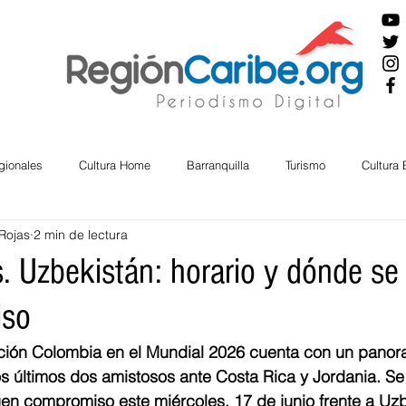
gionales
Cultura Home
Barranquilla
Turismo
Cultura
Rojas
2 min de lectura
ira
Cesar
English
San Andres
Bolívar
Sucre
. Uzbekistán: horario y dónde se
iso
nos Mayores
Economía
RAP CARIBE
Política
Docu
cción Colombia en el Mundial 2026 cuenta con un panor
s últimos dos amistosos ante Costa Rica y Jordania. Se
BIENESTAR
AMBIENTAL
AFRO
n compromiso este miércoles, 17 de junio frente a Uzbe