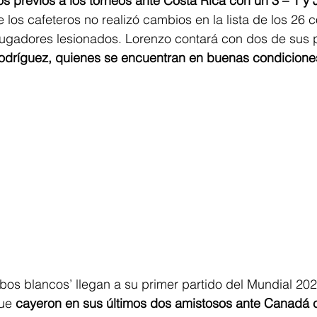
os previos a los torneos ante Costa Rica con un 3 – 1 y J
de los cafeteros no realizó cambios en la lista de los 26
gadores lesionados. Lorenzo contará con dos de sus p
odríguez, quienes se encuentran en buenas condiciones
lobos blancos’ llegan a su primer partido del Mundial 202
ue 
cayeron en sus últimos dos amistosos ante Canadá c