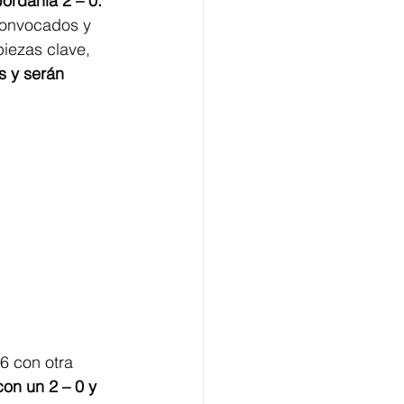
ordania 2 – 0. 
 convocados y 
iezas clave, 
 y serán 
6 con otra 
on un 2 – 0 y 