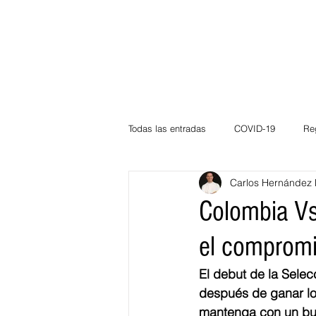
Todas las entradas
COVID-19
Re
Carlos Hernández 
Deportes
Atlántico
La Guaj
Colombia Vs
el comprom
Córdoba
Bloggeros
Herma
El debut de la Sele
después de ganar lo
Carnaval
Educación
BID
mantenga con un bue