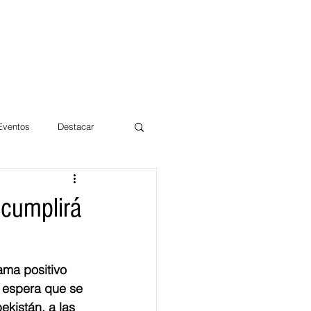
 Eventos
Destacar
Magdalena
 cumplirá
mentos
Día 10/10 2017
ama positivo 
 espera que se 
kistán, a las 