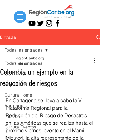
Entrada
Todas las entradas
RegiónCaribe.org
Todas las entradas
2 min de lectura
Colombia un ejemplo en la
COVID-19
reducción de riesgos
Regionales
Cultura Home
En Cartagena se lleva a cabo la VI 
Barranquilla
Plataforma Regional para la 
Reducción del Riesgo de Desastres 
Turismo
en las Américas que se realiza hasta el 
Cultura Eventos
próximo viernes, evento en el Mami 
Destacar
Mizutori, la alta representante de la 