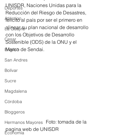
UNISDR, Naciones Unidas para la 
Deportes
Reducción del Riesgo de Desastres, 
Atlántico
felicitó al país por ser el primero en 
alinear su plan nacional de desarrollo 
La Guajira
con los Objetivos de Desarrollo 
Cesar
Sostenible (ODS) de la ONU y el 
Marco de Sendai.
English
San Andres
Bolívar
Sucre
Magdalena
Córdoba
Bloggeros
                                 Foto: tomada de la 
Hermanos Mayores
pagina web de UNISDR
Economía