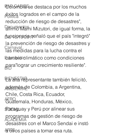
RAP CARIBE
Colombia se destaca por los muchos 
éxitos logrados en el campo de la 
Política
reducción de riesgo de desastres", 
Documentos
afirmó Mami Mizutori, de igual forma, la 
funcionaria señaló que el país "integró" 
Día 10/10 2017
la prevención de riesgo de desastres y 
Carnaval
las medidas para la lucha contra el 
cambio climático como condiciones 
Educación
para"lograr un crecimiento resiliente".
BID
BIENESTAR
La alta representante también felicitó, 
además de Colombia, a Argentina, 
AMBIENTAL
Chile, Costa Rica, Ecuador, 
AFRO
Guatemala, Honduras, México, 
Paraguay y Perú por alinear sus 
SOCIAL
programas de gestión de riesgo de 
ACADEMIA
desastres con el Marco Sendai e instó 
ARTE
a otros países a tomar esa ruta.