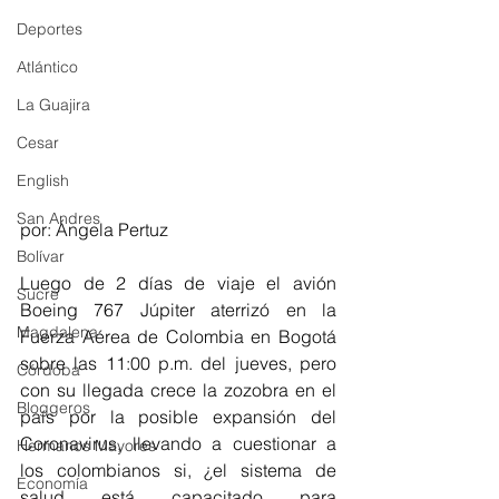
Deportes
Atlántico
La Guajira
Cesar
English
San Andres
por: Ángela Pertuz
Bolívar
Luego de 2 días de viaje el avión 
Sucre
Boeing 767 Júpiter aterrizó en la 
Magdalena
Fuerza Aérea de Colombia en Bogotá 
sobre las 11:00 p.m. del jueves, pero 
Córdoba
con su llegada crece la zozobra en el 
Bloggeros
país por la posible expansión del 
Coronavirus, llevando a cuestionar a 
Hermanos Mayores
los colombianos si, ¿el sistema de 
Economía
salud está capacitado para 