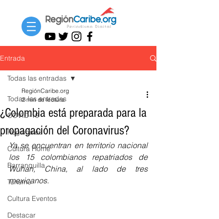
Entrada
Todas las entradas
RegiónCaribe.org
Todas las entradas
2 min de lectura
¿Colombia está preparada para la
COVID-19
propagación del Coronavirus?
Regionales
Ya se encuentran en territorio nacional 
Cultura Home
los 15 colombianos repatriados de 
Barranquilla
Wuhan, China, al lado de tres 
mexicanos.
Turismo
Cultura Eventos
Destacar