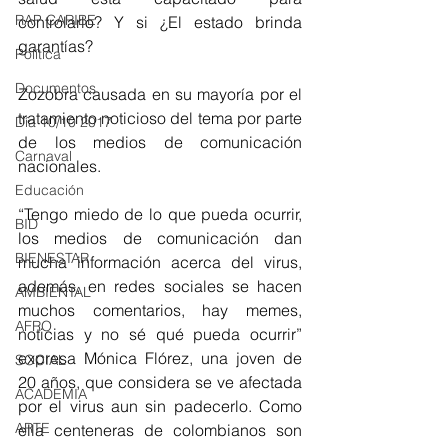
RAP CARIBE
controlarlo? Y si ¿El estado brinda 
garantías?
Política
Documentos
Zozobra causada en su mayoría por el 
tratamiento noticioso del tema por parte 
Día 10/10 2017
de los medios de comunicación 
Carnaval
nacionales.
Educación
“Tengo miedo de lo que pueda ocurrir, 
BID
los medios de comunicación dan 
BIENESTAR
mucha información acerca del virus, 
además, en redes sociales se hacen 
AMBIENTAL
muchos comentarios, hay memes, 
AFRO
noticias y no sé qué pueda ocurrir” 
expresa Mónica Flórez, una joven de 
SOCIAL
20 años, que considera se ve afectada 
ACADEMIA
por el virus aun sin padecerlo. Como 
ARTE
ella centeneras de colombianos son 