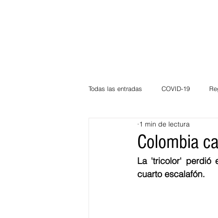
Todas las entradas
COVID-19
Re
1 min de lectura
Deportes
Atlántico
La Guaj
Colombia ca
La 'tricolor' perdi
Córdoba
Bloggeros
Herma
cuarto escalafón.
Carnaval
Educación
BID