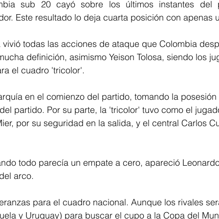
bia sub 20 cayó sobre los últimos instantes del pa
r. Este resultado lo deja cuarta posición con apenas u
 vivió todas las acciones de ataque que Colombia despe
mucha definición, asimismo Yeison Tolosa, siendo los j
 el cuadro 'tricolor'. 
rquía en el comienzo del partido, tomando la posesión d
el partido. Por su parte, la 'tricolor' tuvo como el juga
er, por su seguridad en la salida, y el central Carlos Cu
uando todo parecía un empate a cero, apareció Leonar
del arco. 
ranzas para el cuadro nacional. Aunque los rivales ser
ela y Uruguay) para buscar el cupo a la Copa del Mun