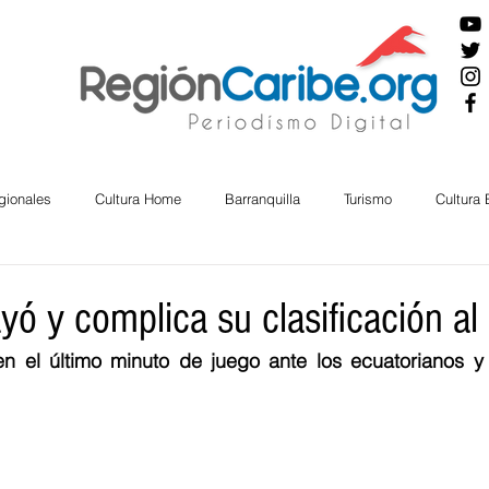
gionales
Cultura Home
Barranquilla
Turismo
Cultura
ira
Cesar
English
San Andres
Bolívar
Sucre
yó y complica su clasificación al
ó en el último minuto de juego ante los ecuatorianos y
nos Mayores
Economía
RAP CARIBE
Política
Docu
BIENESTAR
AMBIENTAL
AFRO