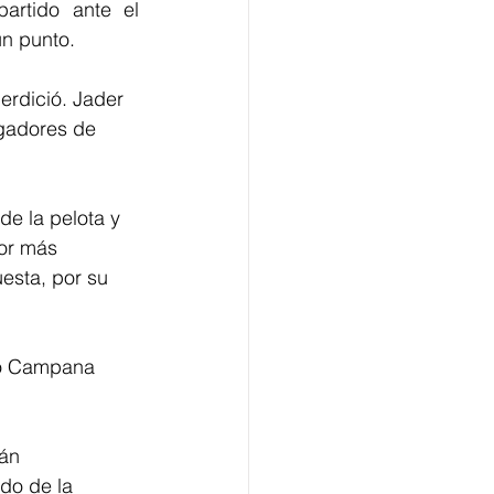
rtido ante el 
n punto. 
rdició. Jader 
ugadores de 
e la pelota y 
dor más 
esta, por su 
do Campana 
án 
do de la 