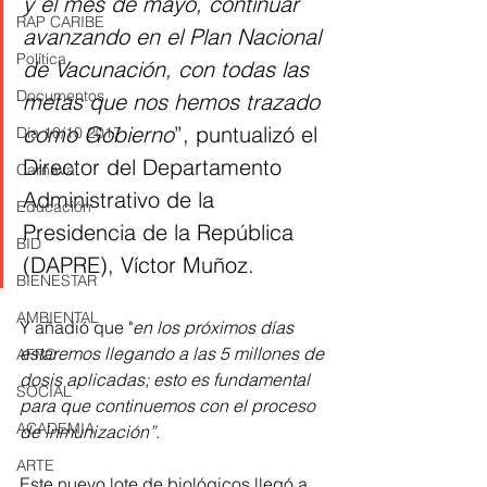
y el mes de mayo, continuar 
RAP CARIBE
avanzando en el Plan Nacional 
Política
de Vacunación, con todas las 
Documentos
metas que nos hemos trazado 
como Gobierno
”, puntualizó el 
Día 10/10 2017
Director del Departamento 
Carnaval
Administrativo de la 
Educación
Presidencia de la República 
BID
(DAPRE), Víctor Muñoz.
BIENESTAR
AMBIENTAL
Y añadió que "
en los próximos días 
estaremos llegando a las 5 millones de 
AFRO
dosis aplicadas; esto es fundamental 
SOCIAL
para que continuemos con el proceso 
ACADEMIA
de inmunización”
.
ARTE
Este nuevo lote de biológicos llegó a 