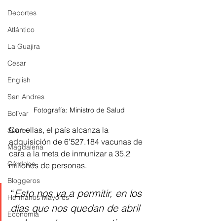
Deportes
Atlántico
La Guajira
Cesar
English
San Andres
Fotografía: Ministro de Salud
Bolívar
Con ellas, el país alcanza la 
Sucre
adquisición de 6’527.184 vacunas de 
Magdalena
cara a la meta de inmunizar a 35,2 
Córdoba
millones de personas. 
Bloggeros
“
Esto nos va a permitir, en los 
Hermanos Mayores
días que nos quedan de abril 
Economía