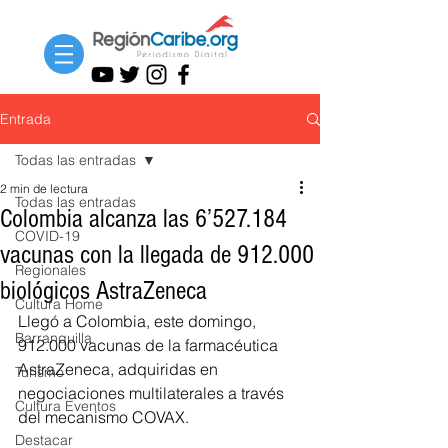
Entrada
Todas las entradas
2 min de lectura
Todas las entradas
Colombia alcanza las 6’527.184
COVID-19
vacunas con la llegada de 912.000
Regionales
biológicos AstraZeneca
Cultura Home
Llegó a Colombia, este domingo, 
Barranquilla
912.000 vacunas de la farmacéutica 
AstraZeneca, adquiridas en 
Turismo
negociaciones multilaterales a través 
Cultura Eventos
del mecanismo COVAX. 
Destacar