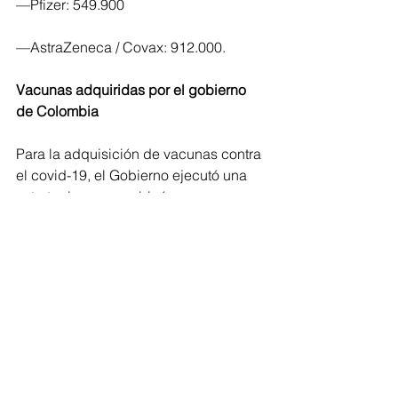
—Pfizer: 549.900
—AstraZeneca / Covax: 912.000.
Vacunas adquiridas por el gobierno 
de Colombia
Para la adquisición de vacunas contra 
el covid-19, el Gobierno ejecutó una 
estrategia que combinó 
negociaciones multilaterales, a través 
del mecanismo Covax, y bilaterales, 
con las farmacéuticas que producen 
los biológicos.
— Covax: 20 millones de dosis para 
10 millones de personas
— Pfizer: 10 millones de dosis para 5 