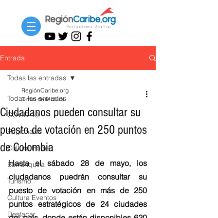
Entrada
Todas las entradas
RegiónCaribe.org
Todas las entradas
2 min de lectura
Ciudadanos pueden consultar su
COVID-19
puesto de votación en 250 puntos
Regionales
de Colombia
Cultura Home
Hasta el sábado 28 de mayo, los 
Barranquilla
ciudadanos puedrán consultar su 
Turismo
puesto de votación en más de 250 
Cultura Eventos
puntos estratégicos de 24 ciudades 
Destacar
del país, donde están disponibles 620 