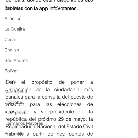
Deportes
tabletas con la app InfoVotantes.
Atlántico
La Guajira
Cesar
English
San Andres
Bolívar
Sucre
Con el propósito de poner a 
disposición de la ciudadanía más 
Magdalena
canales para la consulta del puesto de 
Córdoba
votación para las elecciones de 
presidente y vicepresidente de la 
Bloggeros
república del próximo 29 de mayo, la 
Hermanos Mayores
Registraduría Nacional del Estado Civil 
habilitó, a partir de hoy, puntos de 
Economía