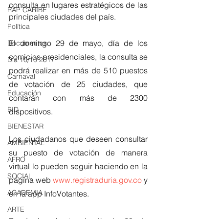
consulta en lugares estratégicos de las 
RAP CARIBE
principales ciudades del país.
Política
El domingo 29 de mayo, día de los 
Documentos
comicios presidenciales, la consulta se 
Día 10/10 2017
podrá realizar en más de 510 puestos 
Carnaval
de votación de 25 ciudades, que 
Educación
contarán con más de 2300 
BID
dispositivos.
BIENESTAR
Los ciudadanos que deseen consultar 
AMBIENTAL
su puesto de votación de manera 
AFRO
virtual lo pueden seguir haciendo en la 
SOCIAL
página web 
www.registraduria.gov.co
 y 
ACADEMIA
en la app InfoVotantes.
ARTE