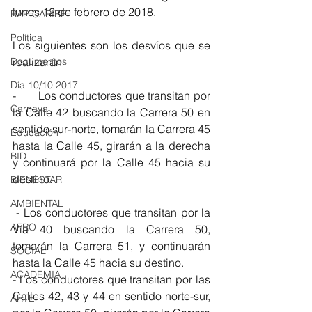
lunes 12 de febrero de 2018.
RAP CARIBE
Política
Los siguientes son los desvíos que se 
realizarán 
Documentos
Día 10/10 2017
-       Los conductores que transitan por 
Carnaval
la Calle 42 buscando la Carrera 50 en 
sentido sur-norte, tomarán la Carrera 45 
Educación
hasta la Calle 45, girarán a la derecha 
BID
y continuará por la Calle 45 hacia su 
destino.
BIENESTAR
AMBIENTAL
 - Los conductores que transitan por la 
AFRO
Vía 40 buscando la Carrera 50, 
tomarán la Carrera 51, y continuarán 
SOCIAL
hasta la Calle 45 hacia su destino.
ACADEMIA
- Los conductores que transitan por las 
Calles 42, 43 y 44 en sentido norte-sur, 
ARTE