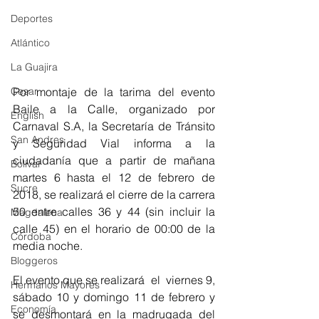
Deportes
Atlántico
La Guajira
Por montaje de la tarima del evento 
Cesar
Baile a la Calle, organizado por 
English
Carnaval S.A, la Secretaría de Tránsito 
San Andres
y Seguridad Vial informa a la 
ciudadanía que a partir de mañana 
Bolívar
martes 6 hasta el 12 de febrero de 
Sucre
2018, se realizará el cierre de la carrera 
50 entre calles 36 y 44 (sin incluir la 
Magdalena
calle 45) en el horario de 00:00 de la 
Córdoba
media noche.
Bloggeros
El evento que se realizará  el  viernes 9, 
Hermanos Mayores
sábado 10 y domingo 11 de febrero y 
Economía
se desmontará en la madrugada del 