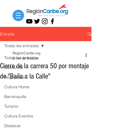
Entrada
Todas las entradas
RegiónCaribe.org
Todas las entradas
2 min de lectura
Cierre de la carrera 50 por montaje
COVID-19
de "Baila a la Calle"
Regionales
Cultura Home
Barranquilla
Turismo
Cultura Eventos
Destacar