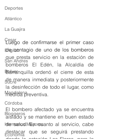
Deportes
Atlántico
La Guajira
Cesar
Luego de confirmarse el primer caso 
de contagio de uno de los bomberos 
English
que presta servicio en la estación de 
San Andres
bomberos El Edén, la Alcaldía de 
Bolívar
Barranquilla ordenó el cierre de esta 
de manera inmediata y posteriormente 
Sucre
la desinfección de todo el lugar, como 
Magdalena
medida preventiva.  
Córdoba
El bombero afectado ya se encuentra 
Bloggeros
aislado y se mantiene en buen estado 
de salud. En cuanto al servicio, cabe 
Hermanos Mayores
destacar que se seguirá prestando 
Economía