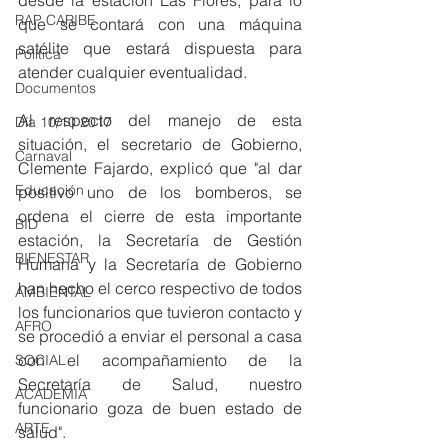
desde la estación Las Flores, para lo 
RAP CARIBE
que se contará con una máquina 
satélite que estará dispuesta para 
Política
atender cualquier eventualidad.
Documentos
Al respecto del manejo de esta 
Día 10/10 2017
situación, el secretario de Gobierno, 
Carnaval
Clemente Fajardo, explicó que "al dar 
Educación
positivo uno de los bomberos, se 
ordena el cierre de esta importante 
BID
estación, la Secretaría de Gestión 
BIENESTAR
Humana y la Secretaría de Gobierno 
han hecho el cerco respectivo de todos 
AMBIENTAL
los funcionarios que tuvieron contacto y 
AFRO
se procedió a enviar el personal a casa 
con el acompañamiento de la 
SOCIAL
Secretaría de Salud, nuestro 
ACADEMIA
funcionario goza de buen estado de 
ARTE
salud".