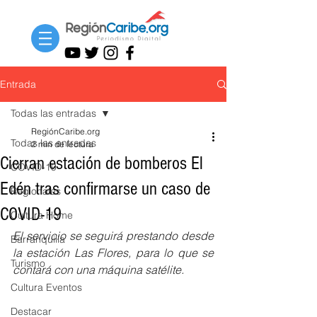
Entrada
Todas las entradas
RegiónCaribe.org
Todas las entradas
2 min de lectura
Cierran estación de bomberos El
COVID-19
Edén tras confirmarse un caso de
Regionales
COVID-19
Cultura Home
El servicio se seguirá prestando desde 
Barranquilla
la estación Las Flores, para lo que se 
Turismo
contará con una máquina satélite.
Cultura Eventos
Destacar