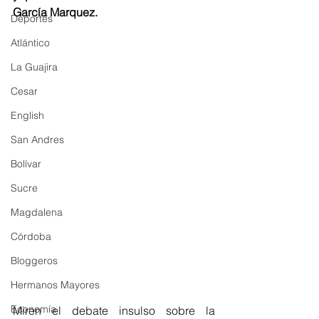
García Marquez. 
Deportes
Atlántico
La Guajira
Cesar
English
San Andres
Bolívar
Sucre
Magdalena
Córdoba
Bloggeros
Hermanos Mayores
Economía
Miren el debate insulso sobre la 