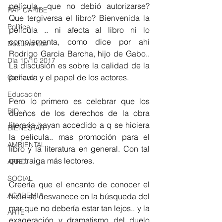
película.. que no debió autorizarse? 
RAP CARIBE
Que tergiversa el libro? Bienvenida la 
Política
película .. ni afecta al libro ni lo 
complementa, como dice por ahí 
Documentos
Rodrigo Garcia Barcha, hijo de Gabo.. 
Día 10/10 2017
La discusión es sobre la calidad de la 
película y el papel de los actores.
Carnaval
Educación
Pero lo primero es celebrar que los 
BID
dueños de los derechos de la obra 
literaria hayan accedido a q se hiciera 
BIENESTAR
la película.. mas promoción para el 
AMBIENTAL
libro y la literatura en general. Con tal 
que traiga más lectores.
AFRO
SOCIAL
Creería que el encanto de conocer el 
ACADEMIA
hielo se desvanece en la búsqueda del 
mar que no debería estar tan lejos.. y la 
ARTE
exageración y dramatismo del duelo 