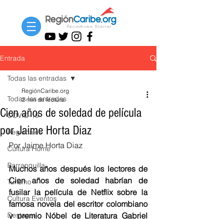
Entrada
Todas las entradas
RegiónCaribe.org
Todas las entradas
2 min de lectura
Cien años de soledad de película
COVID-19
por Jaime Horta Diaz
Regionales
Por Jaime Horta Diaz
Cultura Home
Barranquilla
Muchos años después los lectores de 
Cien años de soledad habrían de 
Turismo
fusilar la película de Netflix sobre la 
Cultura Eventos
famosa novela del escritor colombiano 
Destacar
y premio Nóbel de Literatura Gabriel 