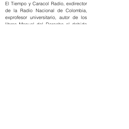
El Tiempo y Caracol Radio, exdirector 
de la Radio Nacional de Colombia, 
exprofesor universitario, autor de los 
libros Manual del Derecho al debido 
proceso, Crónicas de la 
Independencia, Jinger come flores, Las 
últimas 24 horas del Che Guevara, 
Collages, Historias y ficciones. 
Exnotario 11 de Barranquilla
Regionales
Cultura Eventos
Ver todo
Entradas recientes