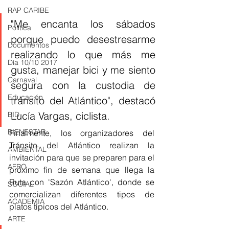
RAP CARIBE
"Me encanta los sábados 
Política
porque puedo desestresarme 
Documentos
realizando lo que más me 
Día 10/10 2017
gusta, manejar bici y me siento 
Carnaval
segura con la custodia de 
Educación
tránsito del Atlántico", destacó 
Lucía Vargas, ciclista. 
BID
BIENESTAR
Finalmente, los organizadores del 
Tránsito del Atlántico realizan la 
AMBIENTAL
invitación para que se preparen para el 
AFRO
próximo fin de semana que llega la 
Ruta con 'Sazón Atlántico', donde se 
SOCIAL
comercializan diferentes tipos de 
ACADEMIA
platos típicos del Atlántico. 
ARTE