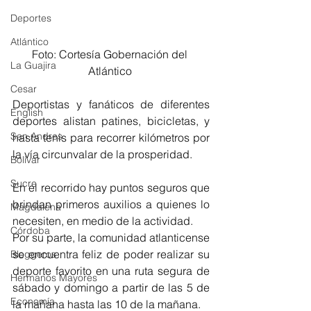
Deportes
Atlántico
Foto: Cortesía Gobernación del 
La Guajira
Atlántico 
Cesar
Deportistas y fanáticos de diferentes 
English
deportes alistan patines, bicicletas, y 
San Andres
hasta tenis para recorrer kilómetros por 
la vía circunvalar de la prosperidad. 
Bolívar
Sucre
En el recorrido hay puntos seguros que 
brindan primeros auxilios a quienes lo 
Magdalena
necesiten, en medio de la actividad. 
Córdoba
Por su parte, la comunidad atlanticense 
se encuentra feliz de poder realizar su 
Bloggeros
deporte favorito en una ruta segura de 
Hermanos Mayores
sábado y domingo a partir de las 5 de 
Economía
la mañana hasta las 10 de la mañana.