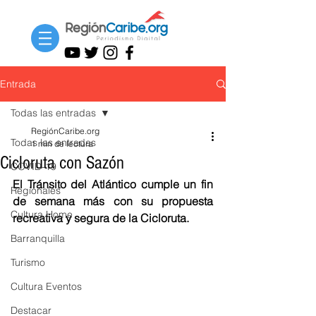
Entrada
Todas las entradas
RegiónCaribe.org
Todas las entradas
1 min de lectura
Cicloruta con Sazón
COVID-19
El Tránsito del Atlántico cumple un fin 
Regionales
de semana más con su propuesta 
Cultura Home
recreativa y segura de la Cicloruta. 
Barranquilla
Turismo
Cultura Eventos
Destacar