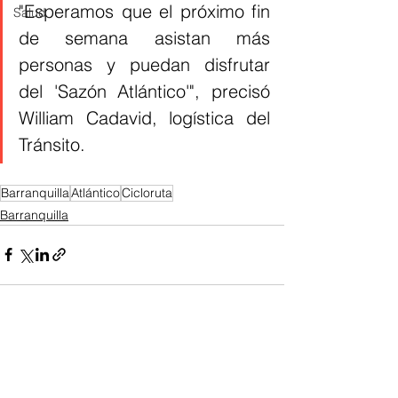
"Esperamos que el próximo fin 
Salud
de semana asistan más 
personas y puedan disfrutar 
del 'Sazón Atlántico'", precisó 
William Cadavid, logística del 
Tránsito.
Barranquilla
Atlántico
Cicloruta
Barranquilla
Ver todo
Entradas recientes