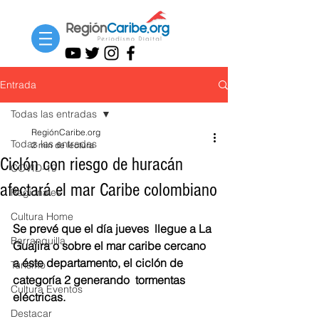
Entrada
Todas las entradas
RegiónCaribe.org
Todas las entradas
2 min de lectura
Ciclón con riesgo de huracán
COVID-19
afectará el mar Caribe colombiano
Regionales
Cultura Home
Se prevé que el día jueves  llegue a La 
Barranquilla
Guajira o sobre el mar caribe cercano 
a éste departamento, el ciclón de 
Turismo
categoría 2 generando  tormentas 
Cultura Eventos
eléctricas.
Destacar