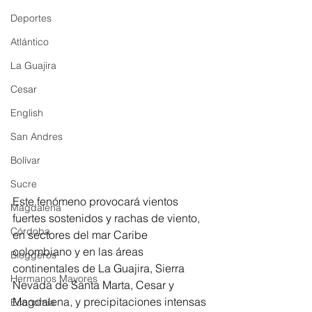
Deportes
Atlántico
La Guajira
Cesar
English
San Andres
Bolívar
Sucre
Este fenómeno provocará vientos 
Magdalena
fuertes sostenidos y rachas de viento, 
Córdoba
en sectores del mar Caribe 
colombiano y en las áreas 
Bloggeros
continentales de La Guajira, Sierra 
Hermanos Mayores
Nevada de Santa Marta, Cesar y 
Magdalena, y precipitaciones intensas 
Economía