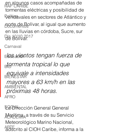
en algunos casos acompañadas de 
RAP CARIBE
tormentas eléctricas y posibilidad de 
Política
vendavales en sectores de Atlántico y 
norte de Bolívar, al igual que aumento 
Documentos
en las lluvias en córdoba, Sucre, sur 
Día 10/10 2017
de Bolivar. 
Carnaval
los vientos tengan fuerza de 
Educación
tormenta tropical lo que 
BID
equivale a intensidades 
BIENESTAR
mayores a 63 km/h en las 
AMBIENTAL
próximas 48 horas.
AFRO
SOCIAL
La Dirección General General 
Marítima, a través de su Servicio 
ACADEMIA
Meteorológico Marino Nacional, 
ARTE
adscrito al CIOH Caribe, informa a la 