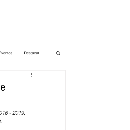
 Eventos
Destacar
Magdalena
de
mentos
Día 10/10 2017
016 - 2019, 
.