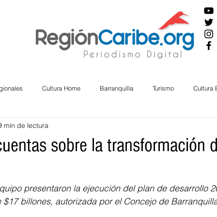
gionales
Cultura Home
Barranquilla
Turismo
Cultura
9 min de lectura
ira
Cesar
English
San Andres
Bolívar
Sucre
cuentas sobre la transformación 
nos Mayores
Economía
RAP CARIBE
Política
Docu
quipo presentaron la ejecución del plan de desarrollo 2
 $17 billones, autorizada por el Concejo de Barranquilla
BIENESTAR
AMBIENTAL
AFRO