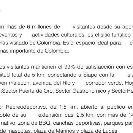
n
n más de 6 millones de      visitantes desde su apertu
tos y      actividades culturales, es el sitio turístico pref
más visitado de Colombia. Es el espacio ideal para      e
al más importante de Colombia. 
os visitantes mantienen el 99% de satisfacción con est
itud total de 5 km, conectando a Siape con la      isl
en malecón, avenida del Río y      corredor verde. Hoy
r Recreodeportivo, de 1.5 km, abierto al público en
oble de su      extensión, casi 2.5 km, con más de 1
     nativo, zona de BBQ, canchas deportivas, parques par
 de mascotas, plaza de Marinos y plaza de Luces. 