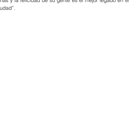
nas y la felicidad de su gente es el mejor legado en e
iudad”.