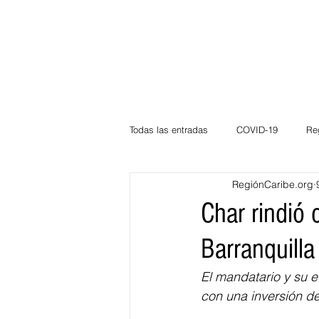
Todas las entradas
COVID-19
Re
RegiónCaribe.org
Deportes
Atlántico
La Guaj
Char rindió 
Barranquilla
Córdoba
Bloggeros
Herma
El mandatario y su e
con una inversión de
Carnaval
Educación
BID