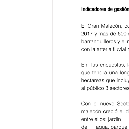
Indicadores de gestió
El Gran Malecón, co
2017 y más de 600 even
barranquilleros y el 
con la arteria fluvi
En  las encuestas, l
que tendrá una long
hectáreas que incluy
Con el nuevo Secto
malecón creció el d
entre ellos: jardín 
de      agua, parque