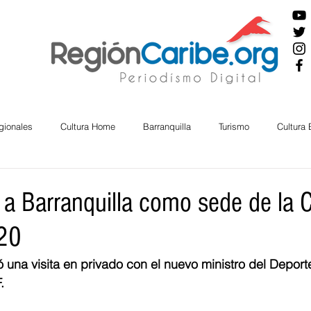
gionales
Cultura Home
Barranquilla
Turismo
Cultura
ira
Cesar
English
San Andres
Bolívar
Sucre
ó a Barranquilla como sede de la 
20
nos Mayores
Economía
RAP CARIBE
Política
Docu
ó una visita en privado con el nuevo ministro del Deporte
.
BIENESTAR
AMBIENTAL
AFRO