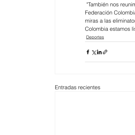
 "También nos reunimos con nuestro gran amigo Ramón Jesurun, presidente de la 
Federación Colombian
miras a las eliminato
Colombia estamos lis
Deportes
Entradas recientes