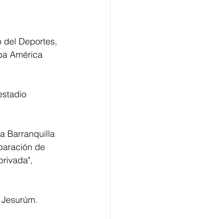
o del Deportes, 
opa América 
estadio 
a Barranquilla 
paración de 
rivada", 
 Jesurúm.