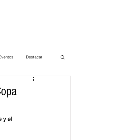
 Eventos
Destacar
Magdalena
Copa
mentos
Día 10/10 2017
 y el 