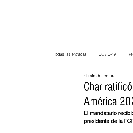
Todas las entradas
COVID-19
Re
1 min de lectura
Deportes
Atlántico
La Guaj
Char ratific
América 20
Córdoba
Bloggeros
Herma
El mandatario recibi
presidente de la FCF
Carnaval
Educación
BID