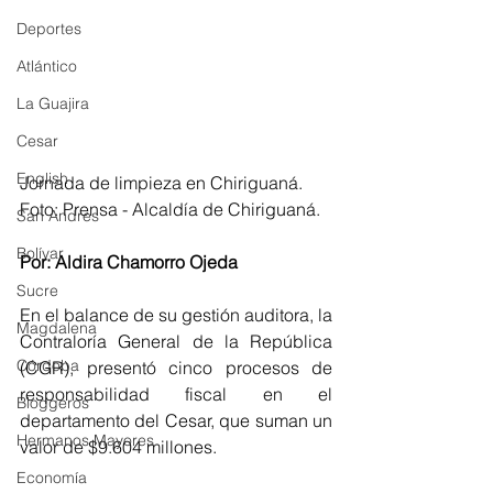
Deportes
Atlántico
La Guajira
Cesar
English
Jornada de limpieza en Chiriguaná. 
Foto: Prensa - Alcaldía de Chiriguaná.
San Andres
Bolívar
Por: Aldira Chamorro Ojeda
Sucre
En el balance de su gestión auditora, la 
Magdalena
Contraloría General de la República 
Córdoba
(CGR), presentó cinco procesos de 
responsabilidad fiscal en el 
Bloggeros
departamento del Cesar, que suman un 
Hermanos Mayores
valor de $9.604 millones.
Economía