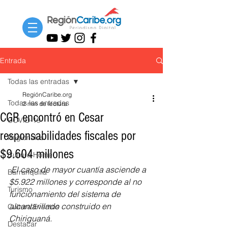
Entrada
Todas las entradas
RegiónCaribe.org
Todas las entradas
2 min de lectura
CGR encontró en Cesar
COVID-19
responsabilidades fiscales por
Regionales
$9.604 millones
Cultura Home
El caso de mayor cuantía asciende a 
Barranquilla
$5.922 millones y corresponde al no 
Turismo
funcionamiento del sistema de 
alcantarillado construido en 
Cultura Eventos
Chiriguaná.
Destacar