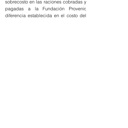
sobrecosto en las raciones cobradas y 
pagadas a la Fundación Provenir, 
diferencia establecida en el costo del 
complemento, comparado con otros 
precios del municipio en el mismo 
tiempo y lugar. Valor: $70.608.769.
*Con información de Prensa CGR
Regionales
Cesar
Ver todo
Entradas recientes