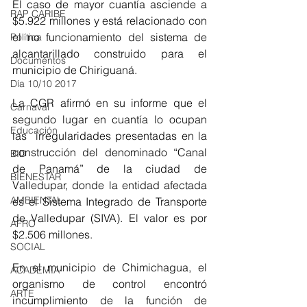
El caso de mayor cuantía asciende a 
RAP CARIBE
$5.922 millones y está relacionado con 
el no funcionamiento del sistema de 
Política
alcantarillado construido para el 
Documentos
municipio de Chiriguaná. 
Día 10/10 2017
La CGR afirmó en su informe que el 
Carnaval
segundo lugar en cuantía lo ocupan 
Educación
las  irregularidades presentadas en la 
construcción del denominado “Canal 
BID
de Panamá” de la ciudad de 
BIENESTAR
Valledupar, donde la entidad afectada 
AMBIENTAL
es el Sistema Integrado de Transporte 
de Valledupar (SIVA). El valor es por 
AFRO
$2.506 millones.
SOCIAL
En el municipio de Chimichagua, el 
ACADEMIA
organismo de control encontró 
ARTE
incumplimiento de la función de 