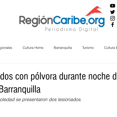
gionales
Cultura Home
Barranquilla
Turismo
Cultura
ira
Cesar
English
San Andres
Bolívar
Sucre
ados con pólvora durante noche 
Barranquilla
nos Mayores
Economía
RAP CARIBE
Política
Docu
Soledad se presentaron dos lesionados. 
BIENESTAR
AMBIENTAL
AFRO