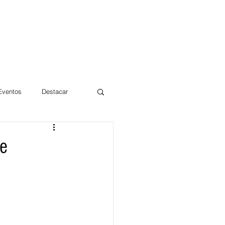
 Eventos
Destacar
Magdalena
de
mentos
Día 10/10 2017