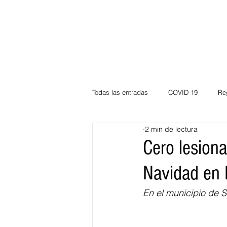
Todas las entradas
COVID-19
Re
2 min de lectura
Deportes
Atlántico
La Guaj
Cero lesion
Navidad en 
Córdoba
Bloggeros
Herma
En el municipio de 
Carnaval
Educación
BID