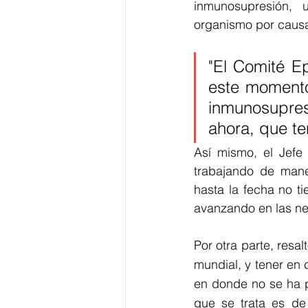
i
nmunosupresión, 
organismo por caus
"El Comité E
este momento,
inmunosupres
ahora, que te
Así mismo, el Jefe
trabajando de mane
hasta la fecha no t
avanzando en las neg
Por otra parte, resa
mundial, y tener en 
en donde no se ha p
que se trata es de 