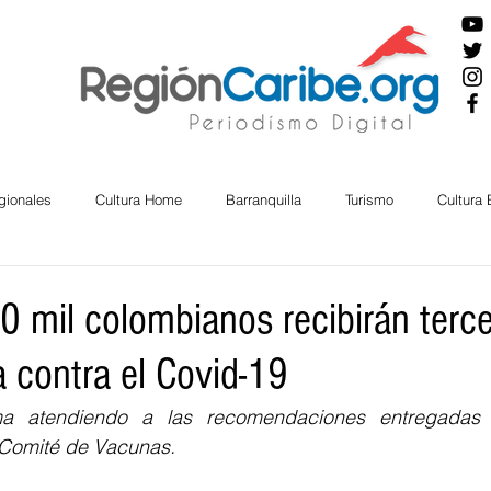
gionales
Cultura Home
Barranquilla
Turismo
Cultura
ira
Cesar
English
San Andres
Bolívar
Sucre
0 mil colombianos recibirán terce
a contra el Covid-19
nos Mayores
Economía
RAP CARIBE
Política
Docu
a atendiendo a las recomendaciones entregadas 
 Comité de Vacunas.
BIENESTAR
AMBIENTAL
AFRO