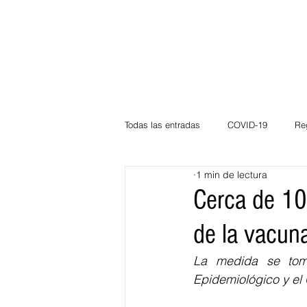
Todas las entradas
COVID-19
Re
1 min de lectura
Deportes
Atlántico
La Guaj
Cerca de 10
de la vacun
Córdoba
Bloggeros
Herma
La medida se tom
Epidemiológico y el
Carnaval
Educación
BID