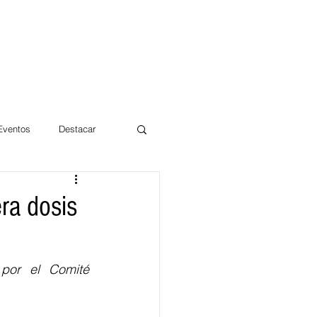
 Eventos
Destacar
Magdalena
ra dosis
mentos
Día 10/10 2017
por el
Comité 