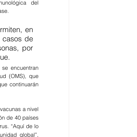
unológica del 
se. 
miten, en 
 casos de 
onas, por 
que.
 se encuentran 
lud (OMS), que 
que continuarán 
vacunas a nivel 
ón de 40 países 
rus. 
“Aquí de lo 
nidad global”, 