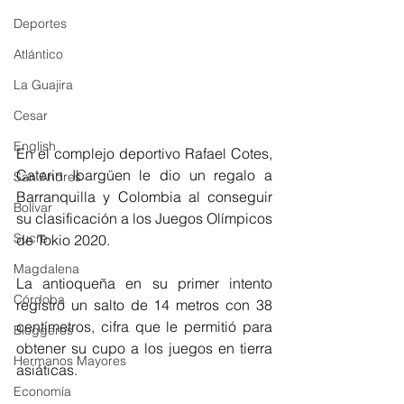
Deportes
Atlántico
La Guajira
Cesar
English
En el complejo deportivo Rafael Cotes, 
Caterin Ibargüen le dio un regalo a 
San Andres
Barranquilla y Colombia al conseguir 
Bolívar
su clasificación a los Juegos Olímpicos 
Sucre
de Tokio 2020. 
Magdalena
La antioqueña en su primer intento 
Córdoba
registró un salto de 14 metros con 38 
centímetros, cifra que le permitió para 
Bloggeros
obtener su cupo a los juegos en tierra 
Hermanos Mayores
asiáticas. 
Economía