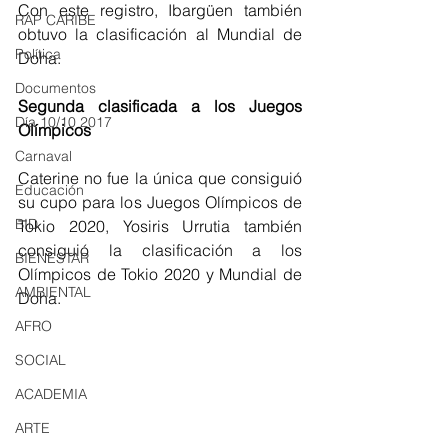
Con este registro, Ibargüen también 
RAP CARIBE
obtuvo la clasificación al Mundial de 
Política
Doha. 
Documentos
Segunda clasificada a los Juegos 
Día 10/10 2017
Olímpicos 
Carnaval
Caterine no fue la única que consiguió 
Educación
su cupo para los Juegos Olímpicos de 
BID
Tokio 2020, Yosiris Urrutia también 
consiguió la clasificación a los 
BIENESTAR
Olímpicos de Tokio 2020 y Mundial de 
AMBIENTAL
Doha. 
AFRO
SOCIAL
ACADEMIA
ARTE