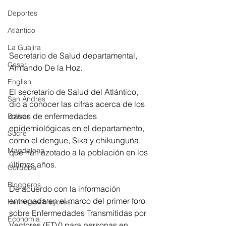
Deportes
Atlántico
La Guajira
Secretario de Salud departamental, 
Cesar
Armando De la Hoz.
English
El secretario de Salud del Atlántico, 
San Andres
dio a conocer las cifras acerca de los 
casos de enfermedades 
Bolívar
epidemiológicas en el departamento, 
Sucre
como el dengue, Sika y chikunguña, 
Magdalena
que han azotado a la población en los 
últimos años.
Córdoba
Bloggeros
De acuerdo con la información 
entregada en el marco del primer foro 
Hermanos Mayores
sobre Enfermedades Transmitidas por 
Economía
Vectores (ETV) para personas en 