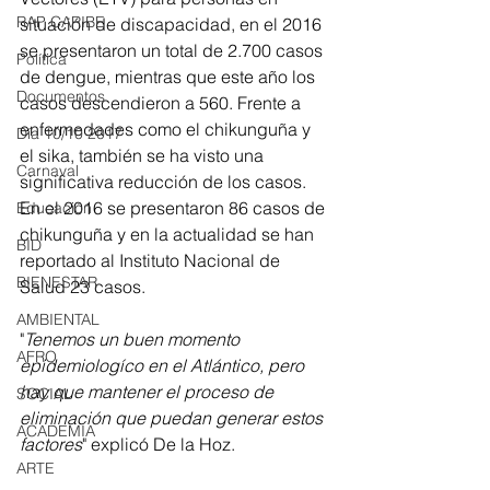
RAP CARIBE
situación de discapacidad, en el 2016 
se presentaron un total de 2.700 casos 
Política
de dengue, mientras que este año los 
Documentos
casos descendieron a 560. Frente a 
enfermedades como el chikunguña y 
Día 10/10 2017
el sika, también se ha visto una 
Carnaval
significativa reducción de los casos. 
En el 2016 se presentaron 86 casos de 
Educación
chikunguña y en la actualidad se han 
BID
reportado al Instituto Nacional de 
BIENESTAR
Salud 23 casos. 
AMBIENTAL
"
Tenemos un buen momento 
AFRO
epidemiologíco en el Atlántico, pero 
hay que mantener el proceso de 
SOCIAL
eliminación que puedan generar estos 
ACADEMIA
factores
" explicó De la Hoz. 
ARTE