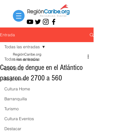
Entrada
Todas las entradas
RegiónCaribe.org
Todas las entradas
1 min de lectura
Casos de dengue en el Atlántico
COVID-19
pasaron de 2700 a 560
Regionales
Cultura Home
Barranquilla
Turismo
Cultura Eventos
Destacar