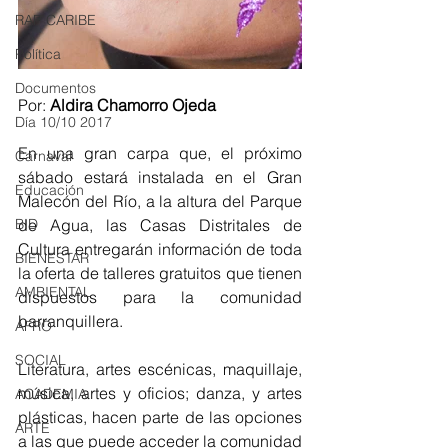
RAP CARIBE
Política
Documentos
Por: 
Aldira Chamorro Ojeda
Día 10/10 2017
En una gran carpa que, el próximo 
Carnaval
sábado estará instalada en el Gran 
Educación
Malecón del Río, a la altura del Parque 
BID
de Agua, las Casas Distritales de 
Cultura entregarán información de toda 
BIENESTAR
la oferta de talleres gratuitos que tienen 
AMBIENTAL
dispuestos para la comunidad 
barranquillera.
AFRO
SOCIAL
Literatura, artes escénicas, maquillaje, 
música, artes y oficios; danza, y artes 
ACADEMIA
plásticas, hacen parte de las opciones 
ARTE
a las que puede acceder la comunidad 