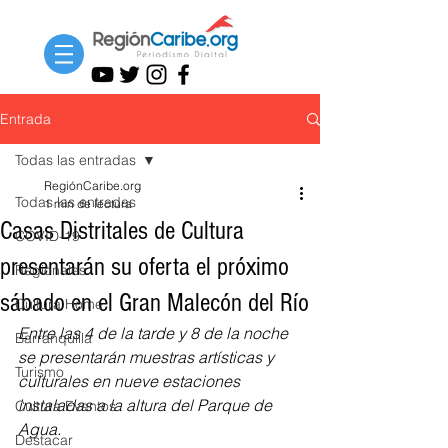
Entrada
Todas las entradas
RegiónCaribe.org
Todas las entradas
1 min de lectura
Casas Distritales de Cultura
COVID-19
presentarán su oferta el próximo
Regionales
sábado en el Gran Malecón del Río
Cultura Home
Entre las 4 de la tarde y 8 de la noche 
Barranquilla
se presentarán muestras artísticas y 
Turismo
culturales en nueve estaciones 
instaladas a la altura del Parque de 
Cultura Eventos
Agua.
Destacar