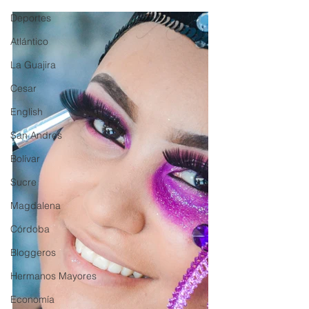
Deportes
Atlántico
La Guajira
Cesar
English
San Andres
Bolívar
Sucre
Magdalena
Córdoba
Bloggeros
Hermanos Mayores
Economía