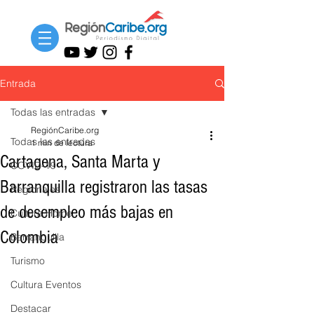
Entrada
Todas las entradas
RegiónCaribe.org
Todas las entradas
1 min de lectura
Cartagena, Santa Marta y
COVID-19
Barranquilla registraron las tasas
Regionales
de desempleo más bajas en
Cultura Home
Colombia
Barranquilla
Turismo
Cultura Eventos
Destacar