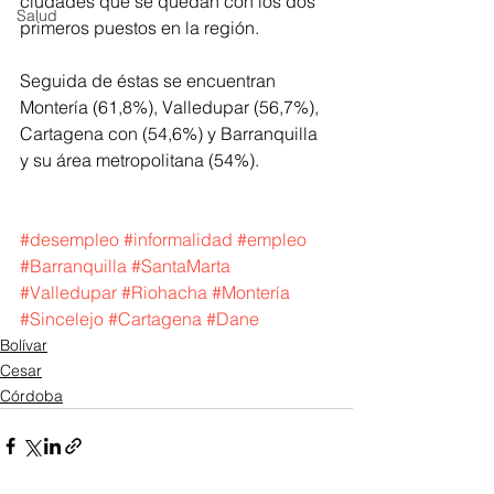
ciudades que se quedan con los dos 
Salud
primeros puestos en la región.
Seguida de éstas se encuentran 
Montería (61,8%), Valledupar (56,7%), 
Cartagena con (54,6%) y Barranquilla 
y su área metropolitana (54%).
#desempleo
#informalidad
#empleo
#Barranquilla
#SantaMarta
#Valledupar
#Riohacha
#Montería
#Sincelejo
#Cartagena
#Dane
Bolívar
Cesar
Córdoba