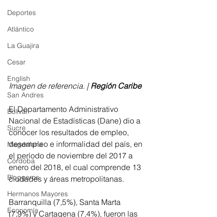
Deportes
Atlántico
La Guajira
Cesar
English
Imagen de referencia. | 
Región Caribe
San Andres
El Departamento Administrativo 
Bolívar
Nacional de Estadísticas (Dane) dio a 
Sucre
conocer los resultados de empleo, 
desempleo e informalidad del país, en 
Magdalena
el período de noviembre del 2017 a 
Córdoba
enero del 2018, el cual comprende 13 
Bloggeros
ciudades y áreas metropolitanas.
Hermanos Mayores
Barranquilla (7,5%), Santa Marta 
Economía
(7,9%) y Cartagena (7,4%), fueron las 