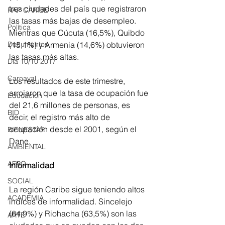
tres ciudades del país que registraron 
RAP CARIBE
las tasas más bajas de desempleo. 
Política
Mientras que Cúcuta (16,5%), Quibdo 
Documentos
(15,1%) y Armenia (14,6%) obtuvieron 
las tasas más altas.
Día 10/10 2017
Carnaval
Los resultados de este trimestre, 
arrojaron que la tasa de ocupación fue 
Educación
del 21,6 millones de personas, es 
BID
decir, el registro más alto de 
ocupación desde el 2001, según el 
BIENESTAR
Dane.
AMBIENTAL
AFRO
Informalidad
SOCIAL
La región Caribe sigue teniendo altos 
ACADEMIA
índices de informalidad. Sincelejo 
(64,9%) y Riohacha (63,5%) son las 
ARTE