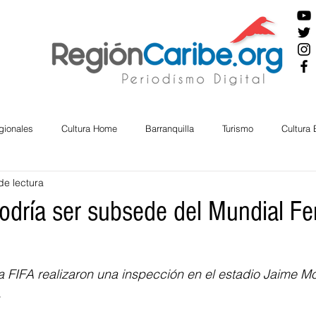
gionales
Cultura Home
Barranquilla
Turismo
Cultura
de lectura
ira
Cesar
English
San Andres
Bolívar
Sucre
odría ser subsede del Mundial F
nos Mayores
Economía
RAP CARIBE
Política
Docu
 FIFA realizaron una inspección en el estadio Jaime Mo
 
BIENESTAR
AMBIENTAL
AFRO