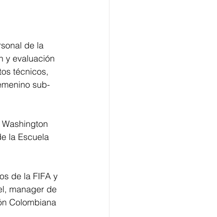
sonal de la 
n y evaluación 
os técnicos, 
femenino sub-
e Washington 
de la Escuela 
os de la FIFA y 
l, manager de 
ción Colombiana 