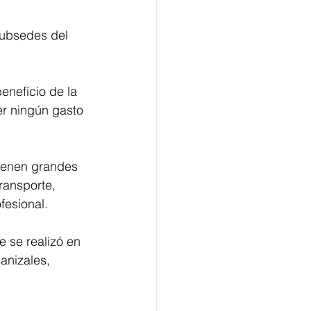
subsedes del 
neficio de la 
er ningún gasto 
vienen grandes 
ransporte, 
fesional.
 se realizó en 
anizales, 