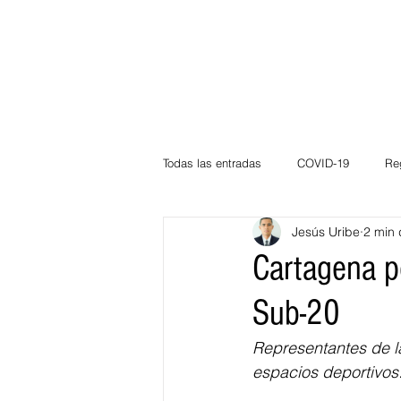
Todas las entradas
COVID-19
Re
Jesús Uribe
2 min 
Deportes
Atlántico
La Guaj
Cartagena p
Sub-20
Córdoba
Bloggeros
Herma
Representantes de la
espacios deportivos.
Carnaval
Educación
BID