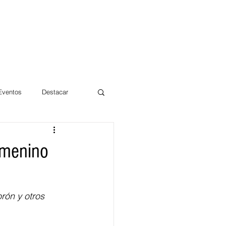
 Eventos
Destacar
Magdalena
emenino
mentos
Día 10/10 2017
rón y otros 