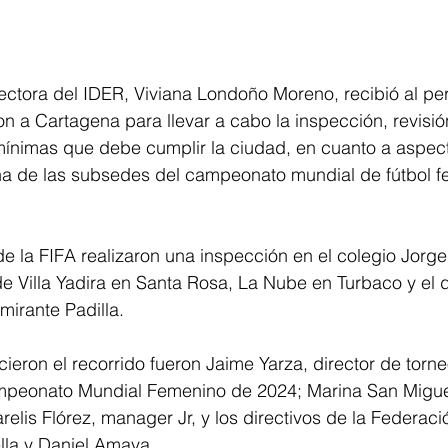
rectora del IDER, Viviana Londoño Moreno, recibió al per
on a Cartagena para llevar a cabo la inspección, revisió
mínimas que debe cumplir la ciudad, en cuanto a aspect
una de las subsedes del campeonato mundial de fútbol 
e la FIFA realizaron una inspección en el colegio Jorg
 de Villa Yadira en Santa Rosa, La Nube en Turbaco y el 
irante Padilla.
ieron el recorrido fueron Jaime Yarza, director de torne
mpeonato Mundial Femenino de 2024; Marina San Migue
arelis Flórez, manager Jr, y los directivos de la Federa
lla y Daniel Amaya.