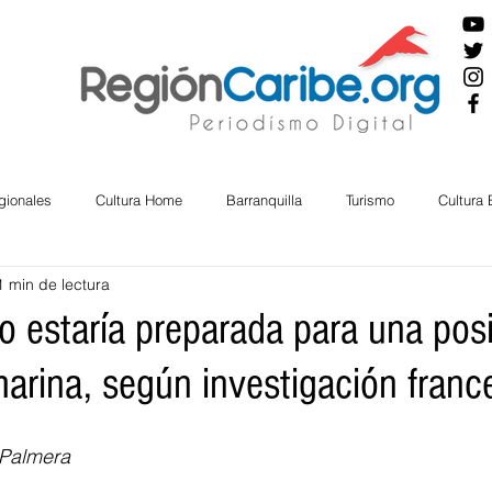
gionales
Cultura Home
Barranquilla
Turismo
Cultura
1 min de lectura
ira
Cesar
English
San Andres
Bolívar
Sucre
o estaría preparada para una pos
arina, según investigación franc
nos Mayores
Economía
RAP CARIBE
Política
Docu
 Palmera
BIENESTAR
AMBIENTAL
AFRO