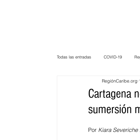
Todas las entradas
COVID-19
Re
RegiónCaribe.org
Deportes
Atlántico
La Guaj
Cartagena n
sumersión m
Córdoba
Bloggeros
Herma
Por 
Kiara Severiche
Carnaval
Educación
BID