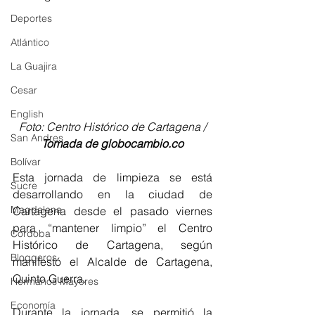
Deportes
Atlántico
La Guajira
Cesar
English
 Foto: Centro Histórico de Cartagena / 
San Andres
Tomada de globocambio.co
Bolívar
Esta jornada de limpieza se está 
Sucre
desarrollando en la ciudad de 
Magdalena
Cartagena desde el pasado viernes 
para “mantener limpio” el Centro 
Córdoba
Histórico de Cartagena, según 
Bloggeros
manifestó el Alcalde de Cartagena, 
Quinto Guerra.
Hermanos Mayores
Economía
Durante la jornada, se permitió la 