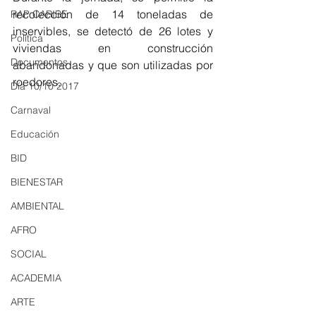
recolección de 14 toneladas de 
RAP CARIBE
inservibles, se detectó de 26 lotes y 
Política
viviendas en construcción 
Documentos
abandonadas y que son utilizadas por 
roedores.
Día 10/10 2017
Carnaval
Educación
BID
BIENESTAR
AMBIENTAL
AFRO
SOCIAL
ACADEMIA
ARTE