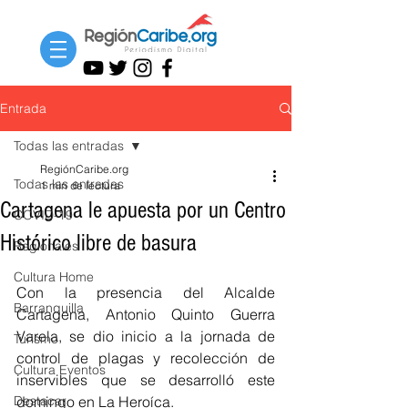
Entrada
Todas las entradas
RegiónCaribe.org
Todas las entradas
1 min de lectura
Cartagena le apuesta por un Centro
COVID-19
Histórico libre de basura
Regionales
Cultura Home
Con la presencia del Alcalde 
Barranquilla
Cartagena, Antonio Quinto Guerra 
Varela, se dio inicio a la jornada de 
Turismo
control de plagas y recolección de 
Cultura Eventos
inservibles que se desarrolló este 
Destacar
domingo en La Heroíca.