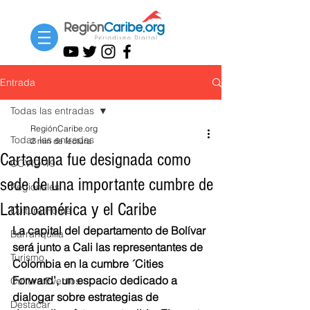
Entrada
Todas las entradas
RegiónCaribe.org
Todas las entradas
2 min de lectura
Cartagena fue designada como
COVID-19
sede de una importante cumbre de
Regionales
Latinoamérica y el Caribe
Cultura Home
La capital del departamento de Bolívar 
Barranquilla
será junto a Cali las representantes de 
Turismo
Colombia en la cumbre ´Cities 
Forward’, un espacio dedicado a 
Cultura Eventos
dialogar sobre estrategias de 
Destacar