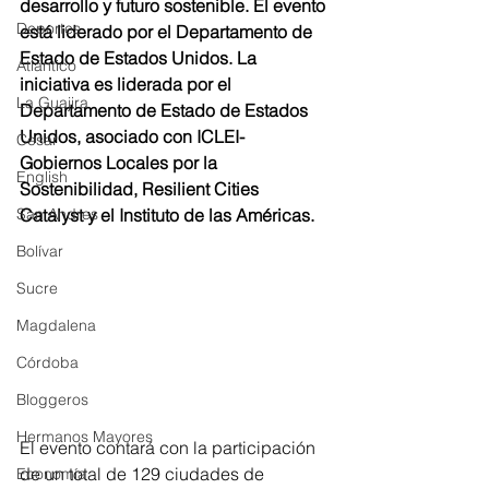
desarrollo y futuro sostenible. El evento 
Deportes
está liderado por el Departamento de 
Estado de Estados Unidos. La 
Atlántico
iniciativa es liderada por el 
La Guajira
Departamento de Estado de Estados 
Unidos, asociado con ICLEI-
Cesar
Gobiernos Locales por la 
English
Sostenibilidad, Resilient Cities 
San Andres
Catalyst y el Instituto de las Américas.
Bolívar
Sucre
Magdalena
Córdoba
Bloggeros
Hermanos Mayores
El evento contará con la participación 
de un total de 129 ciudades de 
Economía