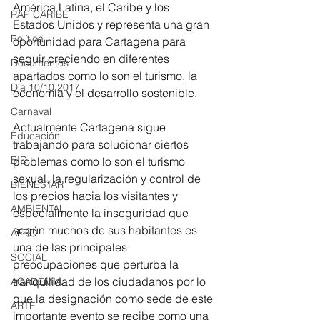
América Latina, el Caribe y los 
RAP CARIBE
Estados Unidos y representa una gran 
Política
oportunidad para Cartagena para 
seguir creciendo en diferentes 
Documentos
apartados como lo son el turismo, la 
Día 10/10 2017
economía y el desarrollo sostenible. 
Carnaval
Actualmente Cartagena sigue 
Educación
trabajando para solucionar ciertos 
BID
problemas como lo son el turismo 
sexual, la regularización y control de 
BIENESTAR
los precios hacia los visitantes y 
AMBIENTAL
especialmente la inseguridad que 
según muchos de sus habitantes es 
AFRO
una de las principales 
SOCIAL
preocupaciones que perturba la 
tranquilidad de los ciudadanos por lo 
ACADEMIA
que la designación como sede de este 
ARTE
importante evento se recibe como una 