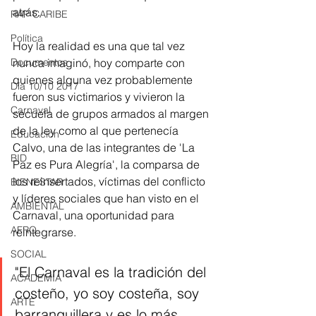
atrás.
RAP CARIBE
Política
Hoy la realidad es una que tal vez 
Documentos
nunca imaginó, hoy comparte con 
quienes alguna vez probablemente 
Día 10/10 2017
fueron sus victimarios y vivieron la 
Carnaval
secuela de grupos armados al margen 
de la ley como al que pertenecía 
Educación
Calvo, una de las integrantes de 'La 
BID
Paz es Pura Alegría', la comparsa de 
los reinsertados, víctimas del conflicto 
BIENESTAR
y líderes sociales que han visto en el 
AMBIENTAL
Carnaval, una oportunidad para 
AFRO
reintegrarse.
SOCIAL
"El Carnaval es la tradición del 
ACADEMIA
costeño, yo soy costeña, soy 
ARTE
barranquillera y es lo más 