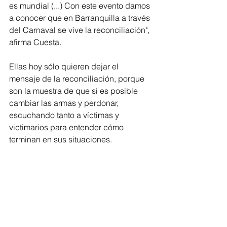
es mundial (...) Con este evento damos 
a conocer que en Barranquilla a través 
del Carnaval se vive la reconciliación", 
afirma Cuesta. 
Ellas hoy sólo quieren dejar el 
mensaje de la reconciliación, porque 
son la muestra de que sí es posible 
cambiar las armas y perdonar, 
escuchando tanto a víctimas y 
victimarios para entender cómo 
terminan en sus situaciones. 
"Al principio hay odio, rechazo y rabia 
pero uno se da cuenta que hay que 
sanear el corazón y luego poner en 
práctica el perdón para sanar el dolor 
que se siente", explica Amparo, quien 
tiene claro que aunque hoy está lejos 