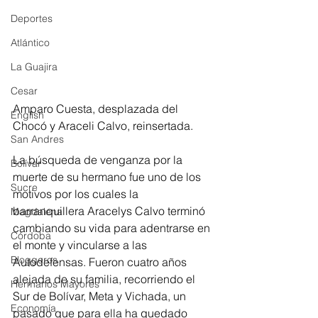
Deportes
Atlántico
La Guajira
Cesar
Amparo Cuesta, desplazada del 
English
Chocó y Araceli Calvo, reinsertada. 
San Andres
La búsqueda de venganza por la 
Bolívar
muerte de su hermano fue uno de los 
Sucre
motivos por los cuales la 
barranquillera Aracelys Calvo terminó 
Magdalena
cambiando su vida para adentrarse en 
Córdoba
el monte y vincularse a las 
Bloggeros
Autodefensas. Fueron cuatro años 
alejada de su familia, recorriendo el 
Hermanos Mayores
Sur de Bolívar, Meta y Vichada, un 
Economía
pasado que para ella ha quedado 