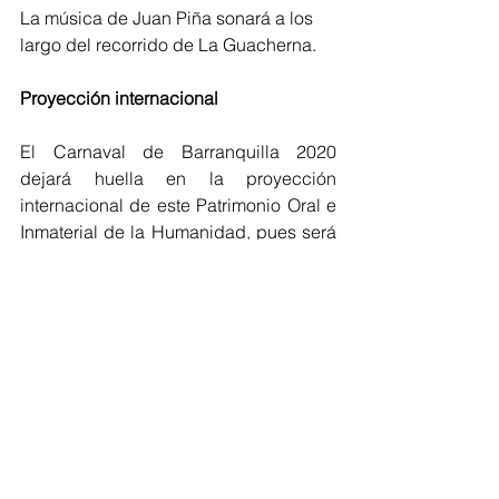
La música de Juan Piña sonará a los 
largo del recorrido de La Guacherna.
Proyección internacional
El Carnaval de Barranquilla 2020 
dejará huella en la proyección 
internacional de este Patrimonio Oral e 
Inmaterial de la Humanidad, pues será 
el encargado de dar la bienvenida al 
Comité de Salvaguarda de Patrimonio 
Cultural de la Unesco que, por primera 
vez, se realiza en Colombia. El evento 
se llevará a cabo entre el 9 y 14 de 
diciembre en Bogotá.
También estará presente en la 
Asamblea del Banco Interamericano 
de Desarrollo (BID), que se realizará en 