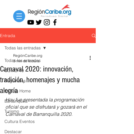
Entrada
Todas las entradas
RegiónCaribe.org
Todas las entradas
3 min de lectura
Carnaval 2020: innovación,
COVID-19
tradición, homenajes y mucha
Regionales
alegría
Cultura Home
Hoy fue presentada la programación 
Barranquilla
oficial que se disfrutará y gozará en el 
Turismo
Carnaval de Barranquilla 2020.
Cultura Eventos
Destacar