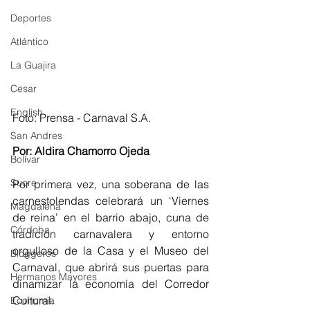
Deportes
Atlántico
La Guajira
Cesar
English
Foto: Prensa - Carnaval S.A.
San Andres
Por: Aldira Chamorro Ojeda
Bolívar
Sucre
Por primera vez, una soberana de las 
carnestolendas celebrará un ‘Viernes 
Magdalena
de reina’ en el barrio abajo, cuna de 
Córdoba
tradición carnavalera y entorno 
orgulloso de la Casa y el Museo del 
Bloggeros
Carnaval, que abrirá sus puertas para 
Hermanos Mayores
dinamizar la economía del Corredor 
Cultural.
Economía