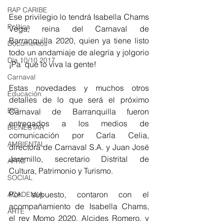
RAP CARIBE
Ese privilegio lo tendrá Isabella Chams 
Política
Vega, reina del Carnaval de 
Barranquilla 2020, quien ya tiene listo 
Documentos
todo un andamiaje de alegría y jolgorio 
Día 10/10 2017
¡Pa’ que lo viva la gente!
Carnaval
Estas novedades y muchos otros 
Educación
detalles de lo que será el próximo 
BID
Carnaval de Barranquilla fueron 
entregados a los medios de 
BIENESTAR
comunicación por Carla Celia, 
AMBIENTAL
directora de Carnaval S.A. y Juan José 
Jaramillo, secretario Distrital de 
AFRO
Cultura, Patrimonio y Turismo.
SOCIAL
Por supuesto, contaron con el 
ACADEMIA
acompañamiento de Isabella Chams, 
ARTE
el rey Momo 2020, Alcides Romero, y 