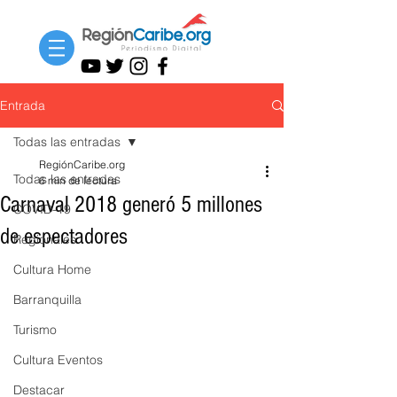
Entrada
Todas las entradas
RegiónCaribe.org
Todas las entradas
6 min de lectura
Carnaval 2018 generó 5 millones
COVID-19
de espectadores
Regionales
Cultura Home
Barranquilla
Turismo
Cultura Eventos
Destacar