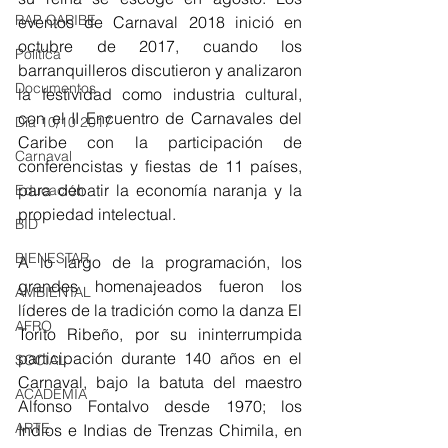
RAP CARIBE
eventos de Carnaval 2018 inició en 
octubre de 2017, cuando los 
Política
barranquilleros discutieron y analizaron 
Documentos
la festividad como industria cultural, 
con el II Encuentro de Carnavales del 
Día 10/10 2017
Caribe con la participación de 
Carnaval
conferencistas y fiestas de 11 países, 
para debatir la economía naranja y la 
Educación
propiedad intelectual.
BID
BIENESTAR
A lo largo de la programación, los 
grandes homenajeados fueron los 
AMBIENTAL
líderes de la tradición como la danza El 
AFRO
Torito Ribeño, por su ininterrumpida 
participación durante 140 años en el 
SOCIAL
Carnaval, bajo la batuta del maestro 
ACADEMIA
Alfonso Fontalvo desde 1970; los 
ARTE
Indios e Indias de Trenzas Chimila, en 