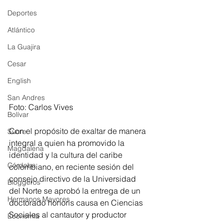
Deportes
Atlántico
La Guajira
Cesar
English
San Andres
Foto: Carlos Vives
Bolívar
Con el propósito de exaltar de manera 
Sucre
integral a quien ha promovido la 
Magdalena
identidad y la cultura del caribe 
Córdoba
colombiano, en reciente sesión del 
consejo directivo de la Universidad 
Bloggeros
del Norte se aprobó la entrega de un 
Hermanos Mayores
doctorado honoris causa en Ciencias 
Sociales al cantautor y productor 
Economía