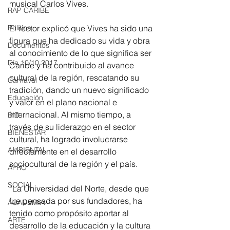
musical Carlos Vives.
RAP CARIBE
El rector explicó que Vives ha sido una 
Política
figura que ha dedicado su vida y obra 
Documentos
al conocimiento de lo que significa ser 
Día 10/10 2017
Caribe y ha contribuido al avance 
cultural de la región, rescatando su 
Carnaval
tradición, dando un nuevo significado 
Educación
y valor en el plano nacional e 
internacional. Al mismo tiempo, a 
BID
través de su liderazgo en el sector 
BIENESTAR
cultural, ha logrado involucrarse 
AMBIENTAL
directamente en el desarrollo 
sociocultural de la región y el país.  
AFRO
SOCIAL
“La Universidad del Norte, desde que 
fue pensada por sus fundadores, ha 
ACADEMIA
tenido como propósito aportar al 
ARTE
desarrollo de la educación y la cultura 