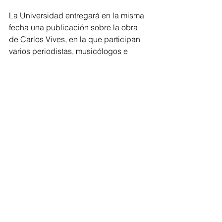
La Universidad entregará en la misma 
fecha una publicación sobre la obra 
de Carlos Vives, en la que participan 
varios periodistas, musicólogos e 
investigadores sociales del Caribe 
colombiano.
Carlos Vives
Uninorte
Cultura Home
Barranquilla
Cultura Eventos