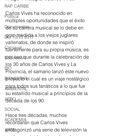
RAP CARIBE
Carlos Vives ha reconocido en 
Política
múltiples oportunidades que el éxito 
Documentos
de su carrera musical se lo debe en 
gran medida a los viejos juglares 
Día 10/10 2017
vallenatos, de donde se inspiró 
Carnaval
fuertemente para su propia música, es 
por eso que durante la celebración de 
Educación
los 30 años de Carlos Vives y La 
BID
Provincia, el samario lanzó este nuevo 
proyecto el cual es un viaje nostálgico 
BIENESTAR
para todos sus fanáticos a lo que fue 
AMBIENTAL
su estallido musical a principios de la 
AFRO
década de los 90.  
SOCIAL
Hace tres décadas, muchos 
ACADEMIA
recordarán que Carlos Vives 
protagonizó una serie de televisión la 
ARTE