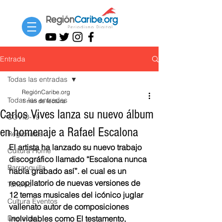
Entrada
Todas las entradas
RegiónCaribe.org
Todas las entradas
1 min de lectura
Carlos Vives lanza su nuevo álbum
COVID-19
en homenaje a Rafael Escalona
Regionales
El artista ha lanzado su nuevo trabajo 
Cultura Home
discográfico llamado “Escalona nunca 
Barranquilla
había grabado así”. el cual es un 
recopilatorio de nuevas versiones de 
Turismo
12 temas musicales del icónico juglar 
Cultura Eventos
vallenato autor de composiciones 
Destacar
inolvidables como El testamento, 