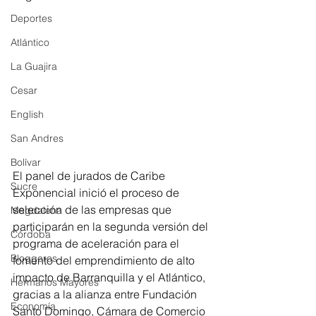
Deportes
Atlántico
La Guajira
Cesar
English
San Andres
Bolívar
El panel de jurados de Caribe 
Sucre
Exponencial inició el proceso de 
selección de las empresas que 
Magdalena
participarán en la segunda versión del 
Córdoba
programa de aceleración para el 
Bloggeros
fomento del emprendimiento de alto 
impacto de Barranquilla y el Atlántico, 
Hermanos Mayores
gracias a la alianza entre Fundación 
Economía
Santo Domingo, Cámara de Comercio 