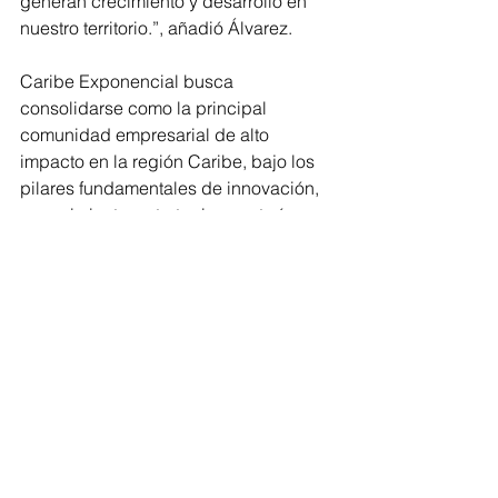
generan crecimiento y desarrollo en 
nuestro territorio.”, añadió Álvarez.
Caribe Exponencial busca 
consolidarse como la principal 
comunidad empresarial de alto 
impacto en la región Caribe, bajo los 
pilares fundamentales de innovación, 
conocimiento, estrategia, mentoría, 
capital y conexiones de valor, lo cual, 
permitirá que sus miembros se 
integren exitósamente al ecosistema, 
con acceso a plataformas y escenarios 
como Caribe BIZ, Expo Barranquilla, 
Latimpacto y otras iniciativas locales, 
nacionales e internacionales que 
lleven sus empresas a otro nivel.
Los resultados de la evaluación final 