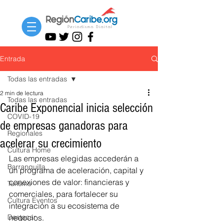
Entrada
Todas las entradas
2 min de lectura
Todas las entradas
Caribe Exponencial inicia selección
COVID-19
de empresas ganadoras para
Regionales
acelerar su crecimiento
Cultura Home
Las empresas elegidas accederán a 
Barranquilla
un programa de aceleración, capital y 
conexiones de valor: financieras y 
Turismo
comerciales, para fortalecer su 
Cultura Eventos
integración a su ecosistema de 
Destacar
negocios.