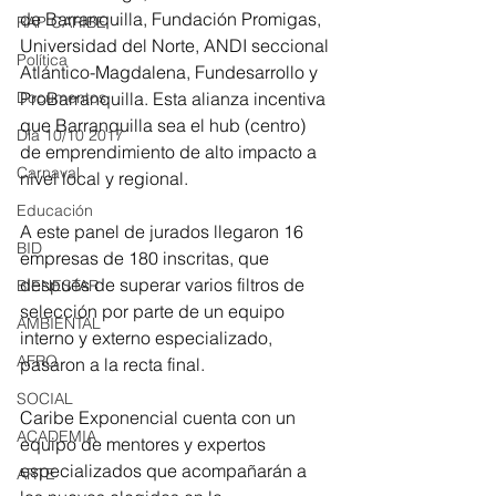
de Barranquilla, Fundación Promigas, 
RAP CARIBE
Universidad del Norte, ANDI seccional 
Política
Atlántico-Magdalena, Fundesarrollo y 
ProBarranquilla. Esta alianza incentiva 
Documentos
que Barranquilla sea el hub (centro) 
Día 10/10 2017
de emprendimiento de alto impacto a 
Carnaval
nivel local y regional.
Educación
A este panel de jurados llegaron 16 
BID
empresas de 180 inscritas, que 
después de superar varios filtros de 
BIENESTAR
selección por parte de un equipo 
AMBIENTAL
interno y externo especializado, 
AFRO
pasaron a la recta final.  
SOCIAL
Caribe Exponencial cuenta con un 
ACADEMIA
equipo de mentores y expertos 
especializados que acompañarán a 
ARTE