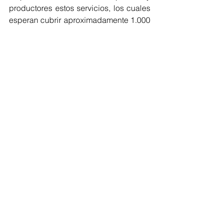
productores estos servicios, los cuales 
esperan cubrir aproximadamente 1.000 
hectáreas, con 2.000 mil servicios en 6 
meses. Luego de esto, se incrementará 
la cobertura a los demás municipios 
del departamento.
Atlántico
Campesinos
Tecnología
Atlántico
Economía
Ver todo
Entradas recientes