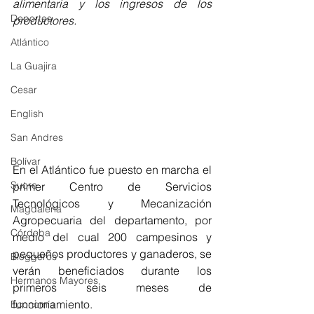
alimentaria y los ingresos de los 
Deportes
productores.
Atlántico
La Guajira
Cesar
English
San Andres
Bolívar
En el Atlántico fue puesto en marcha el 
Sucre
primer Centro de Servicios 
Tecnológicos y Mecanización 
Magdalena
Agropecuaria del departamento, por 
Córdoba
medio del cual 200 campesinos y 
pequeños productores y ganaderos, se 
Bloggeros
verán beneficiados durante los 
Hermanos Mayores
primeros seis meses de 
funcionamiento.
Economía