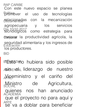
RAP CARIBE
Con este nuevo espacio se planea  
Política
promover el uso de tecnologías 
relacionadas con la mecanización 
Documentos
agropecuaria y los servicios 
Día 10/10 2017
tecnológicos como estrategia para 
mejorar la productividad agrícola, la 
Carnaval
seguridad alimentaria y los ingresos de 
Educación
los productores.
BID
"Esto no hubiera sido posible 
BIENESTAR
sin el liderazgo de nuestro 
AMBIENTAL
Viceministro y el cariño del 
AFRO
Ministro de Agricultura, 
SOCIAL
quienes nos han anunciado 
ACADEMIA
que el proyecto no para aquí y 
ARTE
se va a doblar para beneficiar 