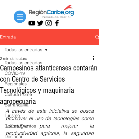
Entrada
Todas las entradas
2 min de lectura
Todas las entradas
Campesinos atlanticenses contarán
COVID-19
con Centro de Servicios
Regionales
Tecnológicos y maquinaria
Cultura Home
agropecuaria
Barranquilla
A través de esta iniciativa se busca 
Turismo
promover el uso de tecnologías como 
estrategia para mejorar la 
Cultura Eventos
productividad agrícola, la seguridad 
Destacar