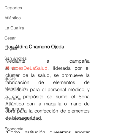
Deportes
Atlántico
La Guajira
Cesar
Por: 
Aldira Chamorro Ojeda
English
San Andres
Mediante la campaña 
#HéroesDeLaSalud
, liderada por el 
Bolívar
clúster de la salud, se promueve la 
Sucre
fabricación de elementos de 
Magdalena
protección para el personal médico, y 
a ese propósito se sumó el Sena 
Córdoba
Atlántico con la maquila o mano de 
Bloggeros
obra para la confección de elementos 
de bioseguridad.
Hermanos Mayores
Economía
“Como institución, queremos aportar 