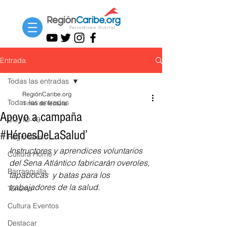
Entrada
Todas las entradas
RegiónCaribe.org
Todas las entradas
1 min de lectura
Apoyo a campaña
COVID-19
#HéroesDeLaSalud’
Regionales
Instructores y aprendices voluntarios 
Cultura Home
del Sena Atlántico fabricarán overoles, 
Barranquilla
tapabocas  y batas para los 
trabajadores de la salud.
Turismo
Cultura Eventos
Destacar