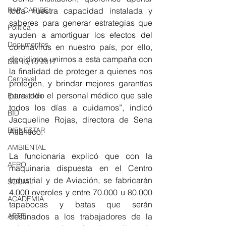
RAP CARIBE
toda nuestra capacidad instalada y 
saberes para generar estrategias que 
Política
ayuden a amortiguar los efectos del 
Documentos
coronavirus en nuestro país, por ello, 
decidimos unirnos a esta campaña con 
Día 10/10 2017
la finalidad de proteger a quienes nos 
Carnaval
protegen, y brindar mejores garantías 
para todo el personal médico que sale 
Educación
todos los días a cuidarnos”, indicó 
BID
Jacqueline Rojas, directora de Sena 
BIENESTAR
Atlántico.
AMBIENTAL
La funcionaria explicó que con la 
AFRO
maquinaria dispuesta en el Centro 
Industrial y de Aviación, se fabricarán 
SOCIAL
4.000 overoles y entre 70.000 u 80.000 
ACADEMIA
tapabocas y batas que serán 
ARTE
destinados a los trabajadores de la 