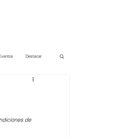
 Eventos
Destacar
Magdalena
mentos
Día 10/10 2017
ndiciones de 