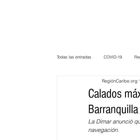
Todas las entradas
COVID-19
Re
RegiónCaribe.org
Deportes
Atlántico
La Guaj
Calados máx
Barranquilla
Córdoba
Bloggeros
Herma
La Dimar anunció qu
navegación.
Carnaval
Educación
BID