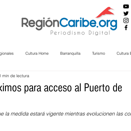
gionales
Cultura Home
Barranquilla
Turismo
Cultura
1 min de lectura
ira
Cesar
English
San Andres
Bolívar
Sucre
imos para acceso al Puerto de
nos Mayores
Economía
RAP CARIBE
Política
Docu
e la medida estará vigente mientras evolucionen las co
BIENESTAR
AMBIENTAL
AFRO