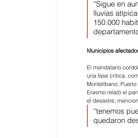
“Sigue en aum
lluvias atípi
150.000 habit
departamento
Municipios afectado
El mandatario cordo
una fase crítica, c
Montelíbano, Puerto 
Erasmo relató el pan
el desastre, mencio
“tenemos pue
quedaron des