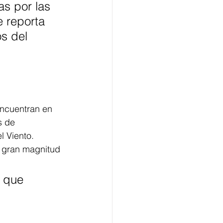
as por las 
e reporta 
s del 
encuentran en 
s de 
l Viento.
n gran magnitud 
 que 