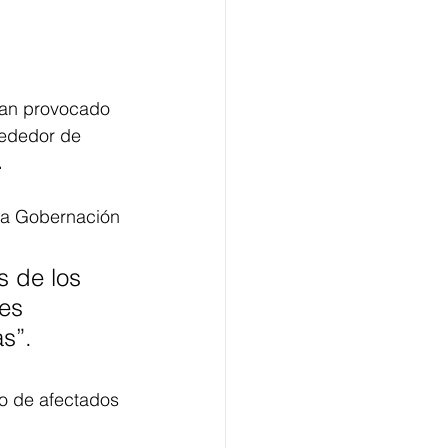
han provocado 
rededor de 
.
 la Gobernación 
s de los 
es 
as”.
o de afectados 