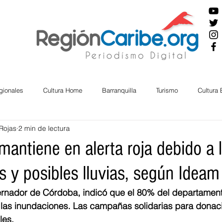
gionales
Cultura Home
Barranquilla
Turismo
Cultura
Rojas
2 min de lectura
ira
Cesar
English
San Andres
Bolívar
Sucre
antiene en alerta roja debido a 
s y posibles lluvias, según Ideam
nos Mayores
Economía
RAP CARIBE
Política
Docu
rnador de Córdoba, indicó que el 80% del departament
 las inundaciones. Las campañas solidarias para donac
BIENESTAR
AMBIENTAL
AFRO
les.