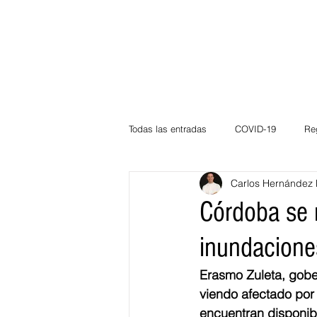
Todas las entradas
COVID-19
Re
Carlos Hernández 
Deportes
Atlántico
La Guaj
Córdoba se m
inundacione
Córdoba
Bloggeros
Herma
Erasmo Zuleta, gobe
viendo afectado por
Carnaval
Educación
BID
encuentran disponib