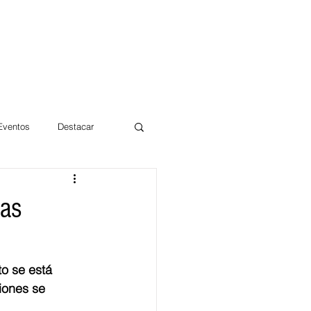
 Eventos
Destacar
Magdalena
las
mentos
Día 10/10 2017
o se está 
iones se 