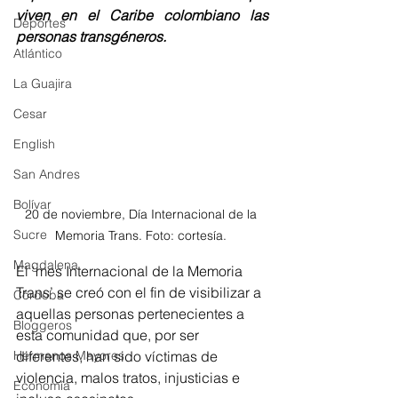
viven en el Caribe colombiano las 
Deportes
personas transgéneros. 
Atlántico
La Guajira
Cesar
English
San Andres
Bolívar
20 de noviembre, Día Internacional de la 
Sucre
Memoria Trans. Foto: cortesía. 
Magdalena
El ‘mes Internacional de la Memoria 
Trans’ se creó con el fin de visibilizar a 
Córdoba
aquellas personas pertenecientes a 
Bloggeros
esta comunidad que, por ser 
diferentes, han sido víctimas de 
Hermanos Mayores
violencia, malos tratos, injusticias e 
Economía