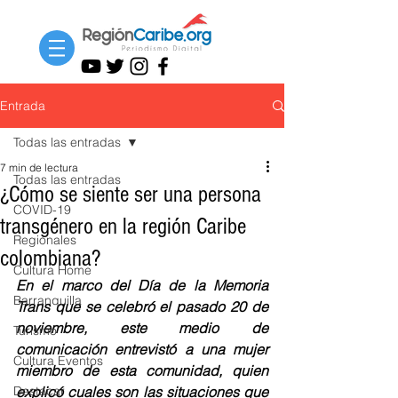
Entrada
Todas las entradas
7 min de lectura
Todas las entradas
¿Cómo se siente ser una persona
COVID-19
transgénero en la región Caribe
Regionales
colombiana?
Cultura Home
En el marco del Día de la Memoria 
Barranquilla
Trans que se celebró el pasado 20 de 
noviembre, este medio de 
Turismo
comunicación entrevistó a una mujer 
Cultura Eventos
miembro de esta comunidad, quien 
Destacar
explicó cuales son las situaciones que 