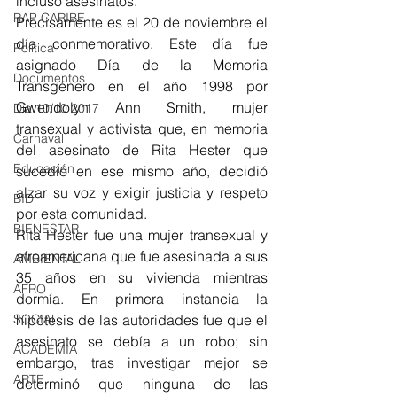
incluso asesinatos. 
RAP CARIBE
Precisamente es el 20 de noviembre el 
día conmemorativo. Este día fue 
Política
asignado Día de la Memoria 
Documentos
Transgénero en el año 1998 por 
Gwendolyn Ann Smith, mujer 
Día 10/10 2017
transexual y activista que, en memoria 
Carnaval
del asesinato de Rita Hester que 
Educación
sucedió en ese mismo año, decidió 
alzar su voz y exigir justicia y respeto 
BID
por esta comunidad. 
BIENESTAR
Rita Hester fue una mujer transexual y 
afroamericana que fue asesinada a sus 
AMBIENTAL
35 años en su vivienda mientras 
AFRO
dormía. En primera instancia la 
hipótesis de las autoridades fue que el 
SOCIAL
asesinato se debía a un robo; sin 
ACADEMIA
embargo, tras investigar mejor se 
ARTE
determinó que ninguna de las 