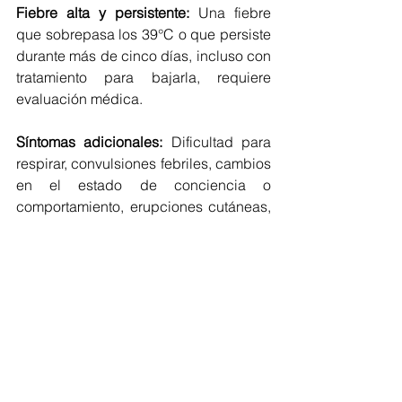
Fiebre alta y persistente:
 Una fiebre 
que sobrepasa los 39°C o que persiste 
durante más de cinco días, incluso con 
tratamiento para bajarla, requiere 
evaluación médica.
Síntomas adicionales:
 Dificultad para 
respirar, convulsiones febriles, cambios 
en el estado de conciencia o 
comportamiento, erupciones cutáneas, 
dolor de cabeza intenso, rigidez en el 
cuello, vómitos persistentes, dolor 
abdominal intenso o signos de 
deshidratación son señales de alarma 
que no deben pasarse por alto.
Ante la presencia de cualquiera de 
estos signos, es fundamental buscar 
atención médica de inmediato. 