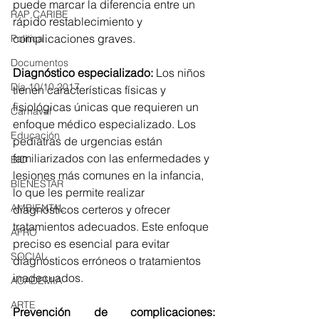
puede marcar la diferencia entre un 
RAP CARIBE
rápido restablecimiento y 
complicaciones graves.
Política
Documentos
Diagnóstico especializado:
 Los niños 
Día 10/10 2017
tienen características físicas y 
fisiológicas únicas que requieren un 
Carnaval
enfoque médico especializado. Los 
Educación
pediatras de urgencias están 
familiarizados con las enfermedades y 
BID
lesiones más comunes en la infancia, 
BIENESTAR
lo que les permite realizar 
AMBIENTAL
diagnósticos certeros y ofrecer 
tratamientos adecuados. Este enfoque 
AFRO
preciso es esencial para evitar 
SOCIAL
diagnósticos erróneos o tratamientos 
inadecuados.
ACADEMIA
ARTE
Prevención de complicaciones: