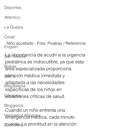
Deportes
Atlántico
La Guajira
Cesar
Niño acostado - Foto: Pixabay / Referencia
English
La importancia de acudir a la urgencia 
San Andres
pediátrica es indiscutible, ya que esta 
Bolívar
área especializada proporciona 
atención médica inmediata y 
Sucre
adaptada a las necesidades 
Magdalena
específicas de los niños en 
Córdoba
situaciones críticas de salud.
Bloggeros
Cuando un niño enfrenta una 
Hermanos Mayores
emergencia médica, cada minuto 
cuenta. La prontitud en la atención 
Economía