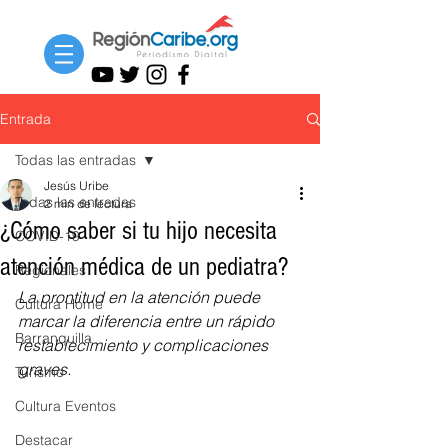
Entrada
Todas las entradas
Jesús Uribe
Todas las entradas
2 min de lectura
¿Cómo saber si tu hijo necesita
COVID-19
atención médica de un pediatra?
Regionales
La prontitud en la atención puede 
Cultura Home
marcar la diferencia entre un rápido 
Barranquilla
restablecimiento y complicaciones 
graves.
Turismo
Cultura Eventos
Destacar