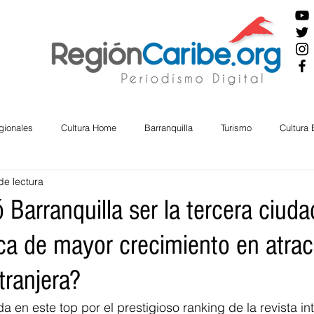
gionales
Cultura Home
Barranquilla
Turismo
Cultura
de lectura
ira
Cesar
English
San Andres
Bolívar
Sucre
Barranquilla ser la tercera ciuda
ca de mayor crecimiento en atrac
nos Mayores
Economía
RAP CARIBE
Política
Docu
tranjera?
BIENESTAR
AMBIENTAL
AFRO
a en este top por el prestigioso ranking de la revista in