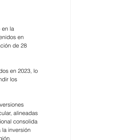
 en la 
enidos en 
ación de 28 
dos en 2023, lo 
dir los 
nversiones 
ular, alineadas 
ional consolida 
la inversión 
gión.