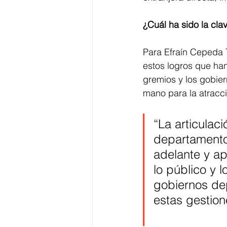
¿Cuál ha sido la cla
Para Efraín Cepeda T
estos logros que han
gremios y los gobie
mano para la atracci
“La articulac
departamento,
adelante y a
lo público y l
gobiernos dep
estas gestio