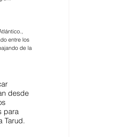
tlántico., 
do entre los 
bajando de la 
ar 
tan desde 
os 
s para 
a Tarud.