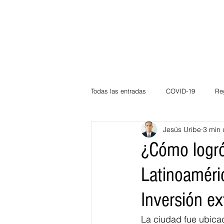
Todas las entradas
COVID-19
Re
Jesús Uribe
3 min 
Deportes
Atlántico
La Guaj
¿Cómo logró 
Latinoaméri
Córdoba
Bloggeros
Herma
Inversión ex
Carnaval
Educación
BID
La ciudad fue ubicad