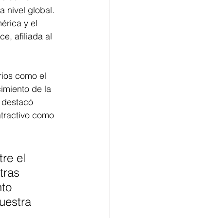
a nivel global.
érica y el 
e, afiliada al 
rios como el 
imiento de la 
 destacó 
atractivo como 
re el 
tras 
to 
uestra 