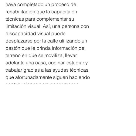
haya completado un proceso de 
rehabilitación que lo capacita en 
técnicas para complementar su 
limitación visual. Así, una persona con 
discapacidad visual puede 
desplazarse por la calle utilizando un 
bastón que le brinda información del 
terreno en que se moviliza, llevar 
adelante una casa, cocinar, estudiar y 
trabajar gracias a las ayudas técnicas 
que afortunadamente siguen haciendo 
contribuciones para hacer menos 
invalidante la discapacidad.
Apoyo de un bastón son ciegos?
El llevar bastón blanco, no siempre es 
sinónimo de ceguera. Algunas 
personas con baja visión deben usar 