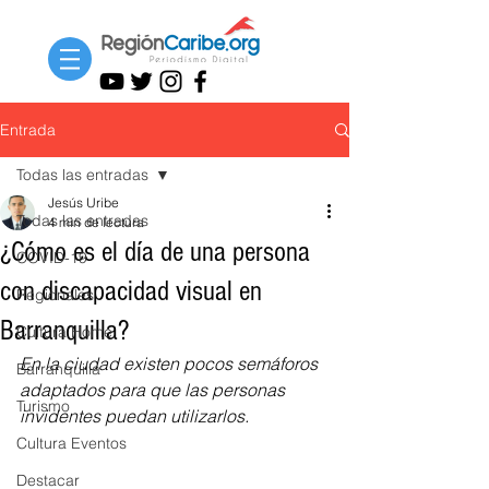
Entrada
Todas las entradas
Jesús Uribe
Todas las entradas
4 min de lectura
¿Cómo es el día de una persona
COVID-19
con discapacidad visual en
Regionales
Barranquilla?
Cultura Home
En la ciudad existen pocos semáforos 
Barranquilla
adaptados para que las personas 
Turismo
invidentes puedan utilizarlos. 
Cultura Eventos
Destacar