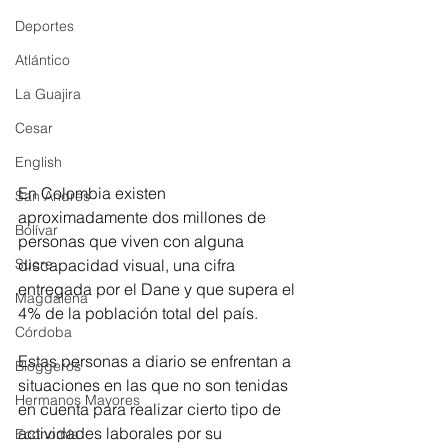
Deportes
Atlántico
La Guajira
Cesar
English
En Colombia existen 
San Andres
aproximadamente dos millones de 
Bolívar
personas que viven con alguna 
Sucre
discapacidad visual, una cifra 
entregada por el Dane y que supera el 
Magdalena
4% de la población total del país.
Córdoba
Estas personas a diario se enfrentan a 
Bloggeros
situaciones en las que no son tenidas 
Hermanos Mayores
en cuenta para realizar cierto tipo de 
actividades laborales por su 
Economía