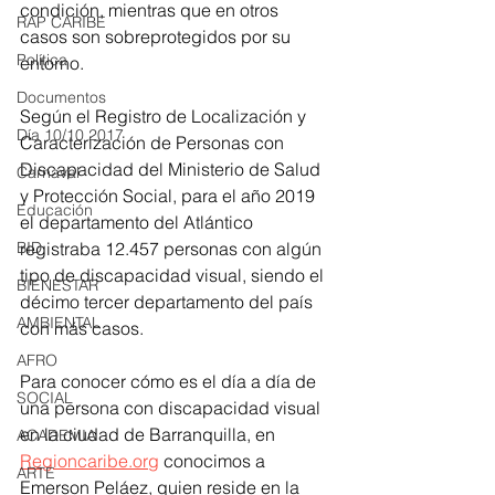
condición, mientras que en otros 
RAP CARIBE
casos son sobreprotegidos por su 
Política
entorno.
Documentos
Según el Registro de Localización y 
Día 10/10 2017
Caracterización de Personas con 
Discapacidad del Ministerio de Salud 
Carnaval
y Protección Social, para el año 2019 
Educación
el departamento del Atlántico 
BID
registraba 12.457 personas con algún 
tipo de discapacidad visual, siendo el 
BIENESTAR
décimo tercer departamento del país 
AMBIENTAL
con más casos.
AFRO
Para conocer cómo es el día a día de 
SOCIAL
una persona con discapacidad visual 
en la
ciudad
de
Barranquilla, en
ACADEMIA
Regioncaribe.org
 conocimos a 
ARTE
Emerson Peláez, quien reside en la 