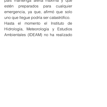
país mantenga alerta máxima y que 
estén preparados para cualquier 
emergencia, ya que, afirmó que solo 
uno que llegue podría ser catastrófico. 
Hasta el momento el Instituto de 
Hidrología, Meteorología y Estudios 
Ambientales (IDEAM) no ha realizado 
ninguna advertencia al respecto, por lo 
que se asume que por el momento 
Danielle no representa un verdadero 
riesgo para el país.  
IDEAM
Temporada de Huracanes
Huracanes
Temporada ciclónica
Regionales
Atlántico
AMBIENTAL