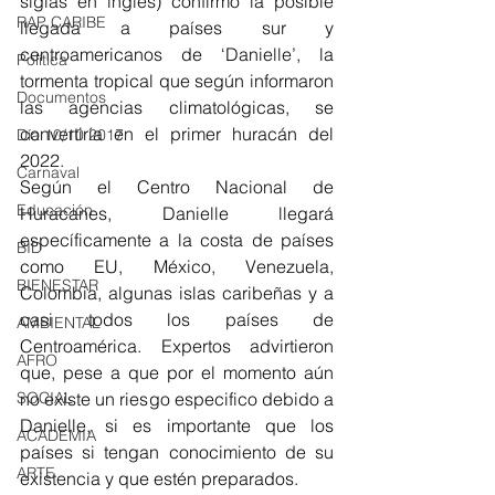
siglas en inglés) confirmó la posible 
RAP CARIBE
llegada a países sur y 
centroamericanos de ‘Danielle’, la 
Política
tormenta tropical que según informaron 
Documentos
las agencias climatológicas, se 
convertiría en el primer huracán del 
Día 10/10 2017
2022.
Carnaval
Según el Centro Nacional de 
Educación
Huracanes, Danielle llegará 
específicamente a la costa de países 
BID
como EU, México, Venezuela, 
BIENESTAR
Colombia, algunas islas caribeñas y a 
casi todos los países de 
AMBIENTAL
Centroamérica. Expertos advirtieron 
AFRO
que, pese a que por el momento aún 
no existe un riesgo especifico debido a 
SOCIAL
Danielle, si es importante que los 
ACADEMIA
países si tengan conocimiento de su 
ARTE
existencia y que estén preparados.  