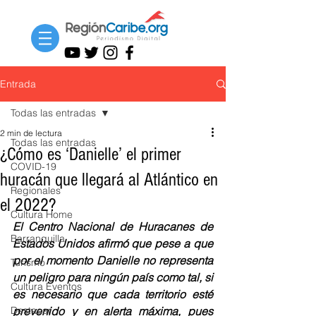
Entrada
Todas las entradas
2 min de lectura
Todas las entradas
¿Cómo es ‘Danielle’ el primer
COVID-19
huracán que llegará al Atlántico en
Regionales
el 2022?
Cultura Home
El Centro Nacional de Huracanes de 
Barranquilla
Estados Unidos afirmó que pese a que 
por el momento Danielle no representa 
Turismo
un peligro para ningún país como tal, si 
Cultura Eventos
es necesario que cada territorio esté 
Destacar
prevenido y en alerta máxima, pues 