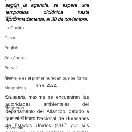
según la agencia, se espera una 
Deportes
temporada ciclónica hasta 
Atlántico
aproximadamente, el 30 de noviembre. 
La Guajira
Cesar
English
San Andres
Bolívar
Sucre
Danielle es el primer huracán que se forma 
en el 2022. 
Magdalena
En alerta máxima se encuentran las 
Córdoba
autoridades ambientales del 
Bloggeros
departamento del Atlántico, debido a 
que el Centro Nacional de Huracanes 
Hermanos Mayores
de Estados Unidos (NHC por sus 
Economía