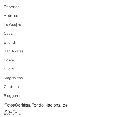
Deportes
Atlántico
La Guajira
Cesar
English
San Andres
Bolívar
Sucre
Magdalena
Córdoba
Bloggeros
Hermanos Mayores
Foto: Cortesía Fondo Nacional del 
Ahorro
Economía