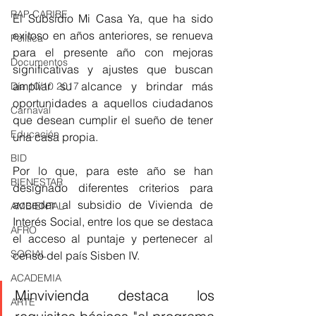
RAP CARIBE
El Subsidio Mi Casa Ya, que ha sido 
exitoso en años anteriores, se renueva 
Política
para el presente año con mejoras 
Documentos
significativas y ajustes que buscan 
ampliar su alcance y brindar más 
Día 10/10 2017
oportunidades a aquellos ciudadanos 
Carnaval
que desean cumplir el sueño de tener 
Educación
una casa propia.
BID
Por lo que, para este año se han 
BIENESTAR
designado diferentes criterios para 
acceder al subsidio de Vivienda de 
AMBIENTAL
Interés Social, entre los que se destaca 
AFRO
el acceso al puntaje y pertenecer al 
SOCIAL
censo del país Sisben IV.
ACADEMIA
Minvivienda destaca los 
ARTE