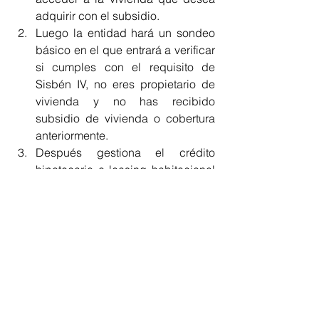
adquirir con el subsidio. 
Luego la entidad hará un sondeo 
básico en el que entrará a verificar 
si cumples con el requisito de 
Sisbén IV, no eres propietario de 
vivienda y no has recibido 
subsidio de vivienda o cobertura 
anteriormente. 
Después gestiona el crédito 
hipotecario o leasing habitacional 
con el establecimiento de crédito o 
entidad de economía solidaria, 
que te prestará para la compra de 
la vivienda.  
Con toda la documentación 
recopilada la entidad carga 
digitalmente en plataforma del 
Ministerio de Vivienda, Ciudad y 