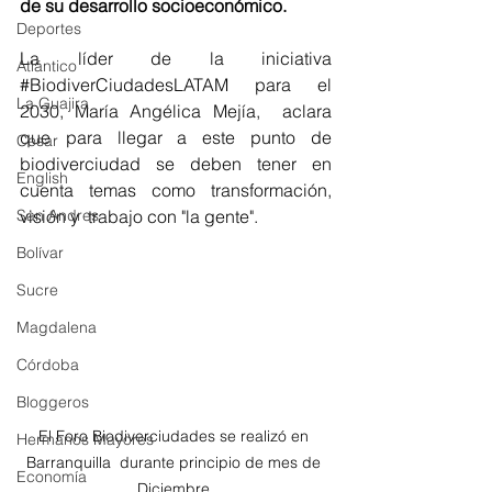
de su desarrollo socioeconómico.
Deportes
La líder de la iniciativa  
Atlántico
#BiodiverCiudadesLATAM
 para el 
La Guajira
2030, María Angélica Mejía,  aclara 
que para llegar a este punto de 
Cesar
biodiverciudad se deben tener en 
English
cuenta temas como transformación, 
San Andres
visión y  trabajo con "la gente". 
Bolívar
Sucre
Magdalena
Córdoba
Bloggeros
El Foro Biodiverciudades se realizó en 
Hermanos Mayores
Barranquilla  durante principio de mes de 
Economía
Diciembre 