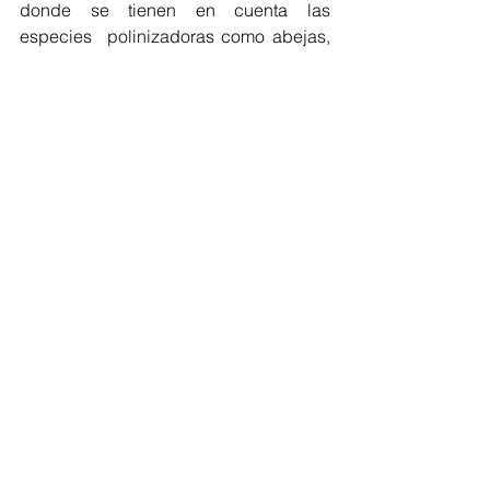
donde se tienen en cuenta las 
especies  polinizadoras como abejas, 
murciélagos y colibries o la República 
Popular de China se tiene en cuenta el 
concepto de ciudad Esponja, las 
cuales 
están diseñadas para retener y 
reutilizar el agua lluvia gracias a 
humedales e infraestructura verde.
Seguro que tenemos ante la 
incertidumbre es decir la 
diversidad de especies 
ecosistemas y las complejas 
relaciones e interrelaciones 
que ocurren entre ellos tejen 
un territorio resiliente. Yo puedo 
hacer una estrategia de 