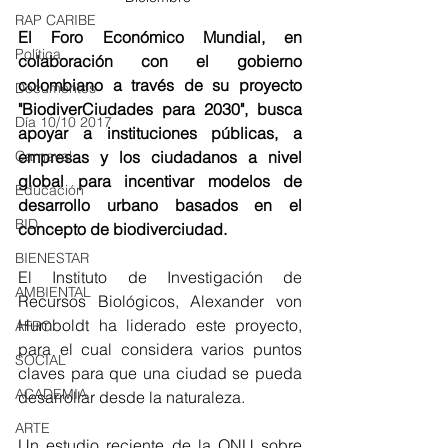
RAP CARIBE
El Foro Económico Mundial, en 
Política
colaboración con el gobierno 
colombiano a través de su proyecto 
Documentos
"BiodiverCiudades para 2030", busca  
Día 10/10 2017
apoyar a instituciones públicas, a 
empresas y los ciudadanos a nivel 
Carnaval
global para incentivar modelos de 
Educación
desarrollo urbano basados en el 
BID
concepto de biodiverciudad. 
BIENESTAR
El Instituto de Investigación de 
AMBIENTAL
Recursos Biológicos, Alexander von 
Humboldt ha liderado este proyecto, 
AFRO
para el cual considera varios puntos 
SOCIAL
claves para que una ciudad se pueda 
ACADEMIA
desarrollar desde la naturaleza. 
ARTE
Un estudio reciente de la ONU sobre 