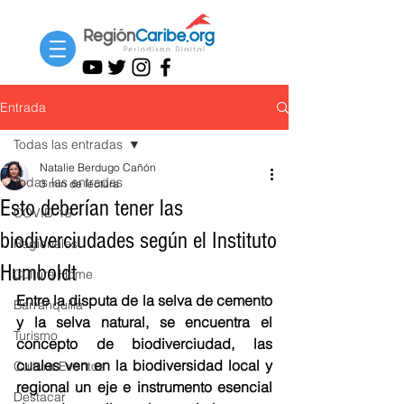
Entrada
Todas las entradas
Natalie Berdugo Cañón
Todas las entradas
3 min de lectura
Esto deberían tener las
COVID-19
biodiverciudades según el Instituto
Regionales
Humboldt
Cultura Home
Entre la disputa de la selva de cemento 
Barranquilla
y la selva natural, se encuentra el 
Turismo
concepto de biodiverciudad, las 
cuales ven en la biodiversidad local y 
Cultura Eventos
regional un eje e instrumento esencial 
Destacar