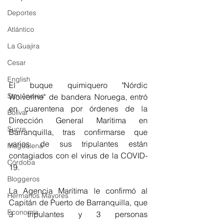
Deportes
Atlántico
La Guajira
Cesar
English
El buque quimiquero "Nórdic 
San Andres
Wolverine" de bandera Noruega, entró 
en cuarentena por órdenes de la 
Bolívar
Dirección General Marítima en 
Sucre
Barranquilla, tras confirmarse que 
varios de sus tripulantes están 
Magdalena
contagiados con el virus de la COVID-
Córdoba
19. 
Bloggeros
La Agencia Marítima le confirmó al 
Hermanos Mayores
Capitán de Puerto de Barranquilla, que  
Economía
3 tripulantes y 3 personas 