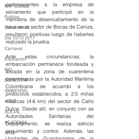
pertenecientes a la empresa de 
RAP CARIBE
salvamento que participó en la 
Política
maniobra de desencallamiento de la 
nave en el sector de Bocas de Ceniza, 
Documentos
resultaron positivas luego de haberles 
Día 10/10 2017
realizado la prueba. 
Carnaval
Ante estas circunstancias, la 
Educación
embarcación permanece fondeada y 
BID
aislada en la zona de cuarentena 
determinada por la Autoridad Marítima 
BIENESTAR
Colombiana de acuerdo a los 
AMBIENTAL
protocolos establecidos, a 2.5 millas 
náuticas (4.6 km) del sector de Caño 
AFRO
Dulce. Desde allí, en conjunto con as 
SOCIAL
Autoridades Sanitarias del 
ACADEMIA
Departamento, se realiza estricto 
seguimiento y control. Además, las 
ARTE
Unidades de Guardacostas de la 