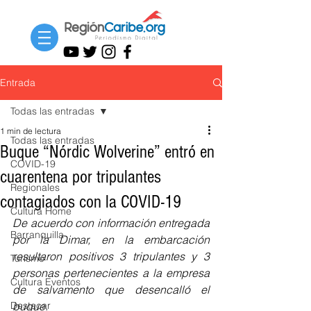
Entrada
Todas las entradas
1 min de lectura
Todas las entradas
Buque “Nórdic Wolverine” entró en
COVID-19
cuarentena por tripulantes
Regionales
contagiados con la COVID-19
Cultura Home
De acuerdo con información entregada 
Barranquilla
por la Dimar, en la embarcación 
resultaron positivos 3 tripulantes y 3 
Turismo
personas pertenecientes a la empresa 
Cultura Eventos
de salvamento que desencalló el 
Destacar
buque.