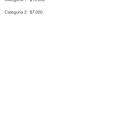
Categoría 2   $7.000
CLAUSURA
3 de agosto, Estadio Metropolitano 
Roberto Meléndez
Localidad     Precio            
Occidental    $180.000      
Oriental         $90.000
Sur                 $30.000