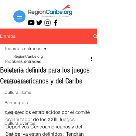
Entrada
Todas las entradas
RegiónCaribe.org
Todas las entradas
3 min de lectura
Boletería definida para los juegos
COVID-19
Centroamericanos y del Caribe
Regionales
Cultura Home
Barranquilla
Los precios establecidos por el comité 
Turismo
organizador de los XXIII Juegos 
Cultura Eventos
Deportivos Centroamericanos y del 
Destacar
Caribe, ya están definidos.  Tendrán 