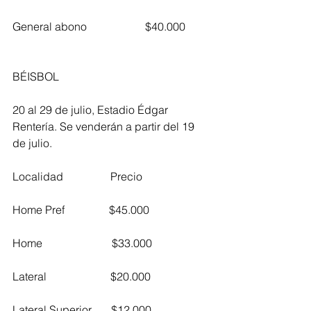
General abono                     $40.000        
BÉISBOL
20 al 29 de julio, Estadio Édgar 
Rentería. Se venderán a partir del 19 
de julio.
Localidad                 Precio           
Home Pref                $45.000        
Home                         $33.000
Lateral                       $20.000        
Lateral Superior       $12.000        