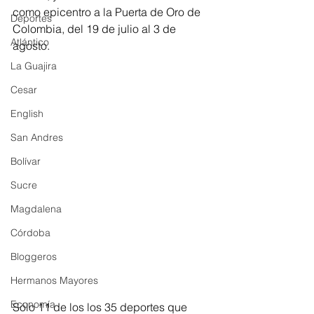
como epicentro a la Puerta de Oro de 
Deportes
Colombia, del 19 de julio al 3 de 
Atlántico
agosto.
La Guajira
Cesar
English
San Andres
Bolívar
Sucre
Magdalena
Córdoba
Bloggeros
Hermanos Mayores
Economía
Sólo 11 de los los 35 deportes que 