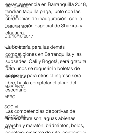
harán presencia en Barranquilla 2018, 
RAP CARIBE
tendrán taquilla paga, junto con las 
Política
ceremonias de inauguración -con la 
participación especial de Shakira- y 
Documentos
clausura.
Día 10/10 2017
Carnaval
La boletería para las demás 
competiciones en Barranquilla y las 
Educación
subsedes, Cali y Bogotá, será gratuita: 
BID
para unos se requerirán boletas de 
cortesía y para otros el ingreso será 
BIENESTAR
libre, hasta completar el aforo del 
AMBIENTAL
escenario.
AFRO
SOCIAL
Las competencias deportivas de 
ACADEMIA
entrada libre son: aguas abiertas; 
marcha y maratón; bádminton; bolos; 
ARTE
canotaje; ciclismo de ruta, contrarreloj 