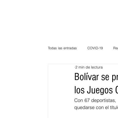
Todas las entradas
COVID-19
Re
2 min de lectura
Deportes
Atlántico
La Guaj
Bolívar se p
los Juegos
Córdoba
Bloggeros
Herma
Con 67 deportistas, 
quedarse con el títu
Carnaval
Educación
BID