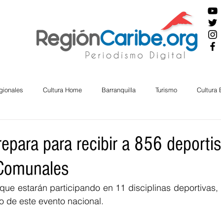
gionales
Cultura Home
Barranquilla
Turismo
Cultura
ira
Cesar
English
San Andres
Bolívar
Sucre
repara para recibir a 856 deporti
 Comunales
nos Mayores
Economía
RAP CARIBE
Política
Docu
que estarán participando en 11 disciplinas deportivas, 
lo de este evento nacional.
BIENESTAR
AMBIENTAL
AFRO