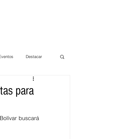
 Eventos
Destacar
Magdalena
stas para
mentos
Día 10/10 2017
Bolívar buscará 