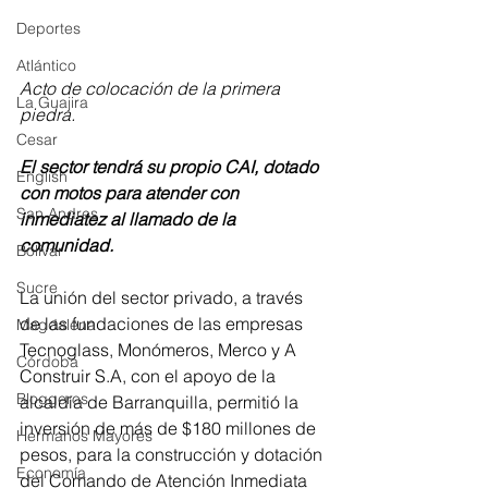
Deportes
Atlántico
Acto de colocación de la primera 
La Guajira
piedra.
Cesar
El sector tendrá su propio CAI, dotado 
English
con motos para atender con 
San Andres
inmediatez al llamado de la 
comunidad.
Bolívar
Sucre
La unión del sector privado, a través 
de las fundaciones de las empresas 
Magdalena
Tecnoglass, Monómeros, Merco y A 
Córdoba
Construir S.A, con el apoyo de la 
Bloggeros
alcaldía de Barranquilla, permitió la 
inversión de más de $180 millones de 
Hermanos Mayores
pesos, para la construcción y dotación 
Economía
del Comando de Atención Inmediata 