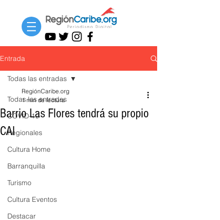
Entrada
Todas las entradas
RegiónCaribe.org
Todas las entradas
1 min de lectura
Barrio Las Flores tendrá su propio
COVID-19
CAI
Regionales
Cultura Home
Barranquilla
Turismo
Cultura Eventos
Destacar