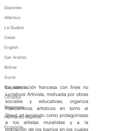
Deportes
Atlántico
La Guajira
Cesar
English
San Andres
Bolívar
Sucre
La asociación francesa con fines no 
Magdalena
lucrativos Artivista, motivada por obras 
Córdoba
sociales y educativas, organiza 
Bloggeros
intercambios artísticos en torno al 
Street art teniendo como protagonistas 
Hermanos Mayores
a los artistas muralistas y a la 
Economía
población de los barrios en los cuales 