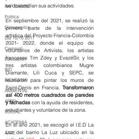
se desarrollan sus actividades.
RAP CARIBE
Política
En septiembre del 2021, se realizó la 
Documentos
primera parte de la intervención 
artística del Proyecto Francia-Colombia 
Día 10/10 2017
2021- 2022, donde el equipo de 
Carnaval
voluntarios de Artivista, los artistas 
franceses Tim Zdey y EvazéSir, y los 
Educación
tres artistas colombianos Mugre 
BID
Diamante, Lili Cuca y SEPC, se 
reunieron para pintar los muros de 
BIENESTAR
Saint-Denis en Francia. 
Transformaron 
AMBIENTAL
así 400 metros cuadrados de paredes 
AFRO
y fachadas
 con la ayuda de residentes, 
estudiantes y voluntarios de la zona.
SOCIAL
ACADEMIA
En el año 2021, se escogió el I.E.D La 
Luz del barrio La Luz ubicado en la 
ARTE