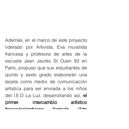
Además, en el marco de este proyecto 
liderado por Artivista, Eva muralista 
francesa y profesora de artes de la 
escuela Jean Jaurès St Ouen 93 en 
París, propuso que sus estudiantes de 
quinto y sexto grado elaborarán una 
tarjeta como medio de comunicación 
artística para ser enviada a los niños 
del I.E.D La Luz, desarrollando así, 
el 
primer intercambio artístico 
franco/colombiano llamado ‘Arte 
Postal’.
 Transmitiendo un mensaje 
positivo de unión para este 2022.