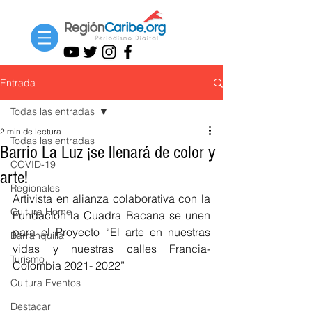
Entrada
Todas las entradas
2 min de lectura
Todas las entradas
Barrio La Luz ¡se llenará de color y
COVID-19
arte!
Regionales
Artivista en alianza colaborativa con la 
Cultura Home
Fundación la Cuadra Bacana se unen 
para el Proyecto “El arte en nuestras 
Barranquilla
vidas y nuestras calles Francia-
Turismo
Colombia 2021- 2022”
Cultura Eventos
Destacar