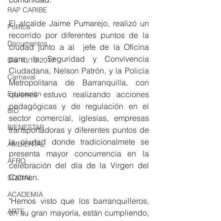
RAP CARIBE
El alcalde Jaime Pumarejo, realizó un 
Política
recorrido por diferentes puntos de la 
Documentos
ciudad junto a al  jefe de la Oficina 
para la Seguridad y Convivencia 
Día 10/10 2017
Ciudadana, Nelson Patrón, y la Policía 
Carnaval
Metropolitana de Barranquilla, con 
quienes estuvo realizando acciones 
Educación
pedagógicas y de regulación en el 
BID
sector comercial, iglesias, empresas 
BIENESTAR
transportadoras y diferentes puntos de 
la ciudad donde tradicionalmete se 
AMBIENTAL
presenta mayor concurrencia en la 
AFRO
celebración del día de la Virgen del 
Carmen.
SOCIAL
ACADEMIA
"Hemos visto que los barranquilleros, 
ARTE
en su gran mayoría, están cumpliendo, 