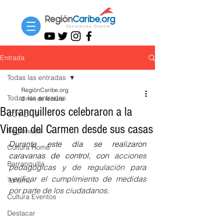
Entrada
Todas las entradas
RegiónCaribe.org
Todas las entradas
2 min de lectura
Barranquilleros celebraron a la
COVID-19
Virgen del Carmen desde sus casas
Regionales
Durante este día se realizaron 
Cultura Home
caravanas de control, con 
acciones 
Barranquilla
pedagógicas y de regulación para 
verificar el cumplimiento de medidas 
Turismo
por parte de los ciudadanos.
Cultura Eventos
Destacar