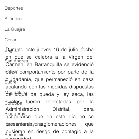
Deportes
Atlántico
La Guajira
Cesar
Durante este jueves 16 de julio, fecha 
English
en que se celebra a la Virgen del 
San Andres
Carmen, en Barranquilla se evidenció 
buen comportamiento por parte de la 
Bolívar
ciudadanía, que permaneció en casa 
Sucre
acatando con las medidas dispuestas 
Magdalena
de toque de queda y ley seca, las 
cuales fueron decretadas por la 
Córdoba
Administración Distrital, para 
Bloggeros
asegurarse que en este día no se 
presentaran aglomeraciones que 
Hermanos Mayores
pusieran en riesgo de contagio a la 
Economía
comunidad.