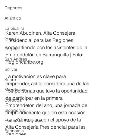
Deportes
Atlántico
La Guajira
Karen Abudinen, Alta Consejera 
Cesar
Presidencial para las Regiones 
compartiendo con los asistentes de la 
English
Emprendetón en Barranquilla | Foto: 
San Andres
Regioncaribe.org 
Bolívar
La motivación es clave para 
Sucre
emprender, así lo considera una de las 
Magdalena
150 personas que tuvo la oportunidad 
de participar en la primera 
Córdoba
Emprendetón del año, una jornada de 
Bloggeros
emprendimiento que en esta ocasión 
realizó Innpulsa con el apoyo de la 
Hermanos Mayores
Alta Consejería Presidencial para las 
Economía
Regiones.