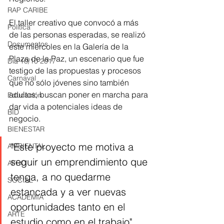
RAP CARIBE
El taller creativo que convocó a más 
Política
de las personas esperadas, se realizó 
Documentos
este miércoles en la Galería de la 
Plaza de la Paz, un escenario que fue 
Día 10/10 2017
testigo de las propuestas y procesos 
Carnaval
que no sólo jóvenes sino también 
adultos, buscan poner en marcha para 
Educación
dar vida a potenciales ideas de 
BID
negocio.
BIENESTAR
"Este proyecto me motiva a 
AMBIENTAL
seguir un emprendimiento que 
AFRO
tenga, a no quedarme 
SOCIAL
estancada y a ver nuevas 
ACADEMIA
oportunidades tanto en el 
ARTE
estudio como en el trabajo", 