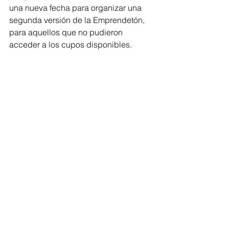
una nueva fecha para organizar una 
segunda versión de la Emprendetón, 
para aquellos que no pudieron 
acceder a los cupos disponibles.
Por su parte, la Gerente de Mentalidad 
y Cultura de Innpulsa, Adriana Salazar, 
se refirió a la importancia de replicar 
este tipo de metodologías que buscan 
sembrar una semilla del 
emprendimiento en los participantes.
Ver todo
Entradas recientes