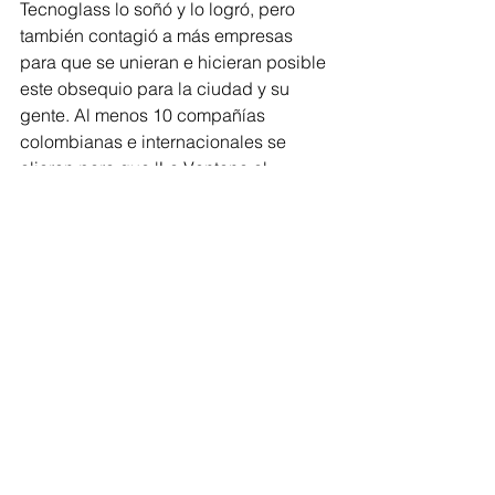
Tecnoglass lo soñó y lo logró, pero 
también contagió a más empresas 
para que se unieran e hicieran posible 
este obsequio para la ciudad y su 
gente. Al menos 10 compañías 
colombianas e internacionales se 
aliaron para que 'La Ventana al 
Mundo' ahora sea una realidad, esa 
que les permitirá a muchos 
barranquilleros seguir soñando con 
una ciudad cada vez más atractiva y 
competitiva al mundo.
#Tecnoglass
#VentanaalMundo
#ChristianDaes
Barranquilla