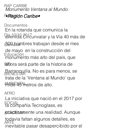
RAP CARIBE
Monumento Ventana al Mundo. 
Política
•
Región Caribe•
Documentos
En la rotanda que comunica la 
Día 10/10 2017
avenida Circunvalar y la Vía 40 más de 
300 hombres trabajan desde el mes 
Carnaval
de mayo  en la construcción del 
Educación
monumento más alto del país, que 
ahora será parte de la historia de 
BID
Barranquilla. No es para menos, se 
BIENESTAR
trata de la 'Ventana al Mundo' que 
AMBIENTAL
mide 45 metros de alto.
AFRO
La iniciativa que nació en el 2017 por 
SOCIAL
la compañía Tecnoglass, es 
prácticamente una realidad. Aunque 
ACADEMIA
todavía faltan algunos detalles, es 
ARTE
inevitable pasar desapercibido por el 