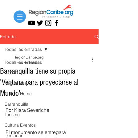
Entrada
Todas las entradas
RegiónCaribe.org
Todas las entradas
2 min de lectura
Barranquilla tiene su propia
COVID-19
'Ventana para proyectarse al
Regionales
Mundo'
Cultura Home
Barranquilla
Por Kiara Severiche
Turismo
Cultura Eventos
El monumento se entregará 
Destacar