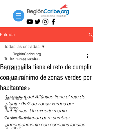
Entrada
Todas las entradas
RegiónCaribe.org
Todas las entradas
1 min de lectura
Barranquilla tiene el reto de cumplir
COVID-19
con un mínimo de zonas verdes por
Regionales
habitantes
Cultura Home
La capital del Atlántico tiene el reto de 
Barranquilla
plantar 9m2 de zonas verdes por 
Turismo
habitantes. Un experto medio 
ambiental brinda para sembrar 
Cultura Eventos
adecuadamente con especies locales.
Destacar