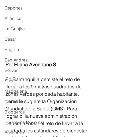
Deportes
Atlántico
La Guajira
Cesar
English
San Andres
Por Eliana Avendaño S.
Bolívar
En Barranquilla persiste el reto de 
Sucre
llegar a los 9 metros cuadrados de 
Magdalena
zonas verdes por cada habitante, 
como lo sugiere la Organización 
Córdoba
Mundial de la Salud (OMS). Para 
Bloggeros
lograrlo, la nueva administración 
Hermanos Mayores
deberá afrontar el reto de llevar a la 
ciudad a los estándares de bienestar 
Economía