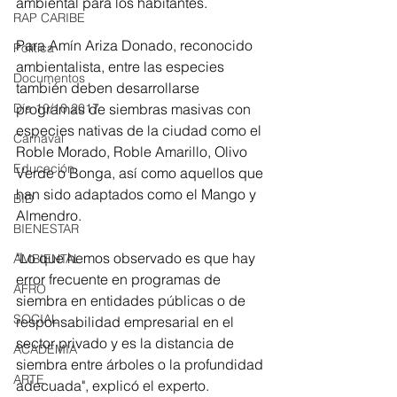
ambiental para los habitantes.
RAP CARIBE
Para Amín Ariza Donado, reconocido 
Política
ambientalista, entre las especies 
Documentos
también deben desarrollarse 
programas de siembras masivas con 
Día 10/10 2017
especies nativas de la ciudad como el 
Carnaval
Roble Morado, Roble Amarillo, Olivo 
Educación
Verde o Bonga, así como aquellos que 
han sido adaptados como el Mango y 
BID
Almendro.
BIENESTAR
"Lo que hemos observado es que hay 
AMBIENTAL
error frecuente en programas de 
AFRO
siembra en entidades públicas o de 
SOCIAL
responsabilidad empresarial en el 
sector privado y es la distancia de 
ACADEMIA
siembra entre árboles o la profundidad 
ARTE
adecuada", explicó el experto.